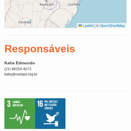
Leaflet
|
©
OpenStreetMap
Responsáveis
Katia Edmundo
(21) 98254-4073
katia@cedaps.org.br