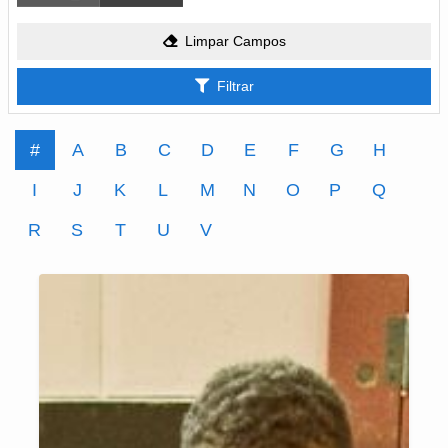
Limpar Campos
Filtrar
#
A
B
C
D
E
F
G
H
I
J
K
L
M
N
O
P
Q
R
S
T
U
V