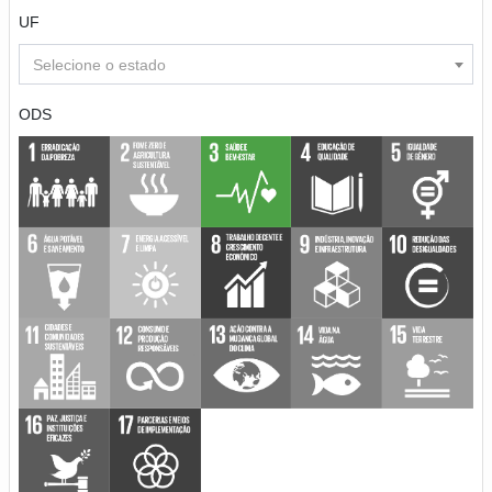
UF
Selecione o estado
ODS