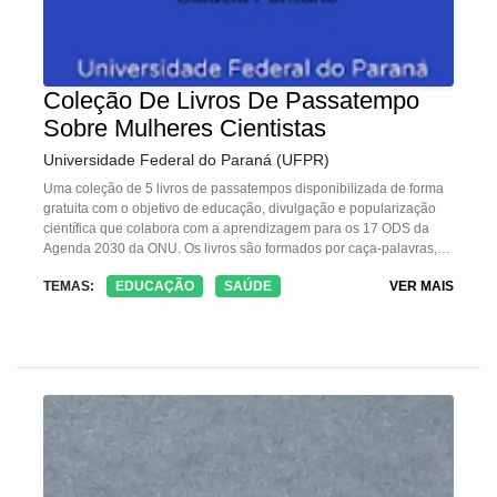
Coleção De Livros De Passatempo
Sobre Mulheres Cientistas
Universidade Federal do Paraná (UFPR)
Uma coleção de 5 livros de passatempos disponibilizada de forma
gratuita com o objetivo de educação, divulgação e popularização
científica que colabora com a aprendizagem para os 17 ODS da
Agenda 2030 da ONU. Os livros são formados por caça-palavras,
desenhos para colorir e palavras-cruzadas que destacam
TEMAS:
EDUCAÇÃO
SAÚDE
VER MAIS
informações sobre o protagonismo de mulheres cientistas,
abordando temas como o trabalho de mulheres cientistas que
contribuíram com o desenvolvimento científico sobre o novo
coronavírus e assuntos correlatos, vida e obras da cientista Marie
Curie, as trajetórias de cientistas negras brasileiras e as mulheres
ganhadoras do Prêmio Nobel.