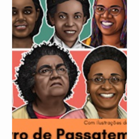
Recorre às práticas sociais de leitura como ferramenta para
estimular a reflexão, autonomia e empatia dos membros, de modo a
apoiá-los a elaborar o seu período de privação de liberdade e a
retornar ao convívio social.
Nos clubes de leitura no sistema prisional, os membros leem um
livro por mês e participam de encontros para conversar sobre os
lidos lidos. Além de livros físicos, estão sendo utilizados tablets,
audiolivros e leitura em voz alta, como estratégia para incluir não
alfabetizados, analfabetos funcionais e pessos com baixa ou
nenhuma visão. No caso dos adultos em presídios, são produzidos
relatórios escritos ou orais para a remição de pena. Cada livro
reduz em 4 dias, até 48 dias por ano.
Com o apoio de parceiros (Funap e SAP/SP), já passaram pelos
107 clubes abertos no cárcere em 20 presídios, desde 2009, mais
de 10.000 detentos. Já na Fundação Casa foram implantados 70
unidades do Clube de Leitura 2.0 em 28 unidades, que atenderam
709 adolescentes.
Além disso, participaram das Jornadas de Leitura, desde 2020,
mais de 240 mil pessoas, entre agentes judiciários e penitenciários,
educadores, pessoas em privação de liberdade e seus familiares,
com transmissão ao vivo em unidades em mais de 400 no País.