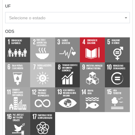
UF
Selecione o estado
ODS