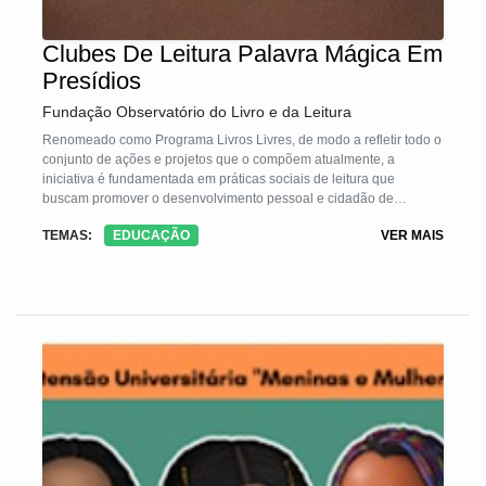
Clubes De Leitura Palavra Mágica Em
Presídios
Fundação Observatório do Livro e da Leitura
Renomeado como Programa Livros Livres, de modo a refletir todo o
conjunto de ações e projetos que o compõem atualmente, a
iniciativa é fundamentada em práticas sociais de leitura que
buscam promover o desenvolvimento pessoal e cidadão de
pessoas privadas de liberdade, sejam adultos inseridos no sistema
TEMAS:
EDUCAÇÃO
VER MAIS
prisional ou adolescentes em cumprimento de medidas
socioeducativas de internação. Além das propostas de intervenção
direta, oferece atividades de articulação e formação para
mediadores de leitura.
São 3 frentes que atuam em sinergia:
a) Clubes de Leitura no Cárcere, com adultos
b) Clubes de Leitura 2.0, com adolescentes
c) Jornada da Leitura no Cárcere, com formação de agentes e
voluntários
O programa visa formar leitores plenos e, para isso, oferecer acesso
aos livros como fonte de conhecimento e lazer cultural e estimular
as capacidades de interpretação, análise e expressão dos
participantes.