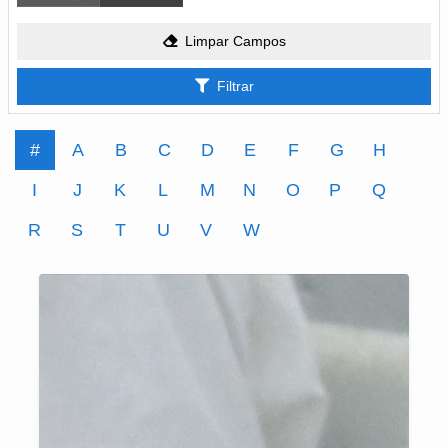
Limpar Campos
Filtrar
#
A
B
C
D
E
F
G
H
I
J
K
L
M
N
O
P
Q
R
S
T
U
V
W