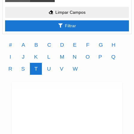
Limpar Campos
Filtrar
#
A
B
C
D
E
F
G
H
I
J
K
L
M
N
O
P
Q
R
S
T
U
V
W