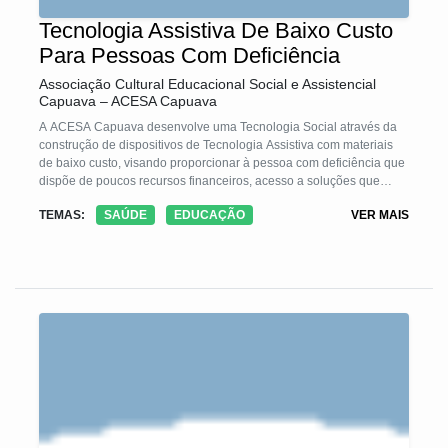
Tecnologia Assistiva De Baixo Custo
Para Pessoas Com Deficiência
Associação Cultural Educacional Social e Assistencial
Capuava – ACESA Capuava
A ACESA Capuava desenvolve uma Tecnologia Social através da
construção de dispositivos de Tecnologia Assistiva com materiais
de baixo custo, visando proporcionar à pessoa com deficiência que
dispõe de poucos recursos financeiros, acesso a soluções que
proporcionem maior independência, autonomia, qualidade de vida
TEMAS:
SAÚDE
EDUCAÇÃO
VER MAIS
e inclusão social.