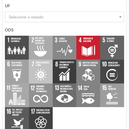
UF
Selecione o estado
ODS