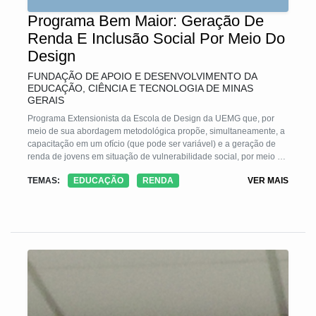
Programa Bem Maior: Geração De
Renda E Inclusão Social Por Meio Do
Design
FUNDAÇÃO DE APOIO E DESENVOLVIMENTO DA
EDUCAÇÃO, CIÊNCIA E TECNOLOGIA DE MINAS
GERAIS
Programa Extensionista da Escola de Design da UEMG que, por
meio de sua abordagem metodológica propõe, simultaneamente, a
capacitação em um ofício (que pode ser variável) e a geração de
renda de jovens em situação de vulnerabilidade social, por meio da
venda de produtos desenvolvidos ao longo do processo de
TEMAS:
EDUCAÇÃO
RENDA
VER MAIS
capacitação. Para isso, baseia-se no potencial criativo da
comunidade onde o trabalho é desenvolvido, tendo como base do
processo a cultura local. Desse modo, contribui também para a
valorização do território e melhoria da auto-estima dos jovens.