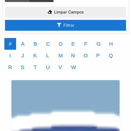
Limpar Campos
Filtrar
#
A
B
C
D
E
F
G
H
I
J
K
L
M
N
O
P
Q
R
S
T
U
V
W