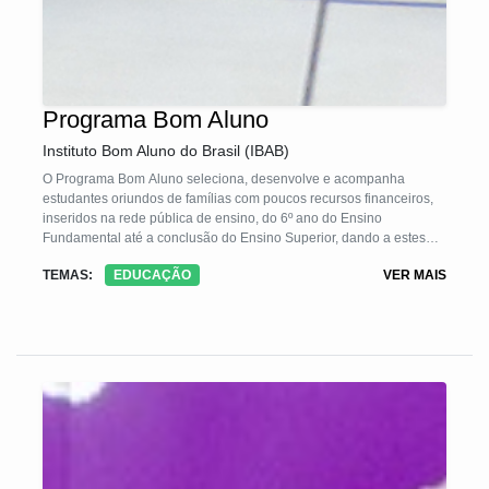
Programa Bom Aluno
Instituto Bom Aluno do Brasil (IBAB)
O Programa Bom Aluno seleciona, desenvolve e acompanha
estudantes oriundos de famílias com poucos recursos financeiros,
inseridos na rede pública de ensino, do 6º ano do Ensino
Fundamental até a conclusão do Ensino Superior, dando a estes
alunos a oportunidade de uma formação acadêmica de excelência.
TEMAS:
EDUCAÇÃO
VER MAIS
Transformando sonhos em realidade, possibilita a inserção deste
jovem no mercado de trabalho de alto nível, e a obter êxito no
exercício da profissão escolhida . Trabalha para aprimorar as
habilidades socioemocionais dos estudantes e desenvolve
lideranças, além de estimular o exercício da cidadania e
solidariedade, para que se tornem agentes de transformação social.