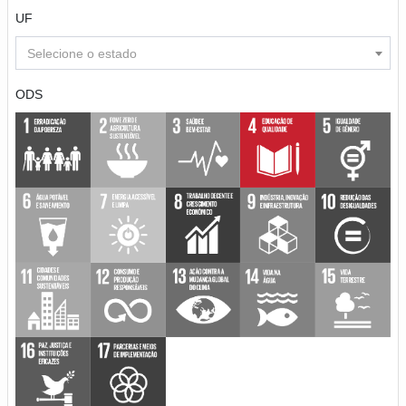
UF
Selecione o estado
ODS