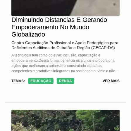
Diminuindo Distancias E Gerando
Empoderamento No Mundo
Globalizado
Centro Capacitação Profissional e Apoio Pedagógico para
Deficientes Auditivos de Cubatão e Região (CECAP-DA)
A tecnologia tem como objetivo: inclusão, capacitação e
empoderamento.Dessa forma, beneficia os alunos e proporciona
ações que melhoram a autoestima construindo cidadãos
competentes e produtivos integrados na sociedade ouvinte e não
apenas conhecedores da prática e dos conceitos.Essa tecnologia
TEMAS:
EDUCAÇÃO
RENDA
VER MAIS
prevê ferramentas que auxiliam na construção como novos
recursos de informática e livros atualizados de português e libras
além do mobiliário das salas de aula.