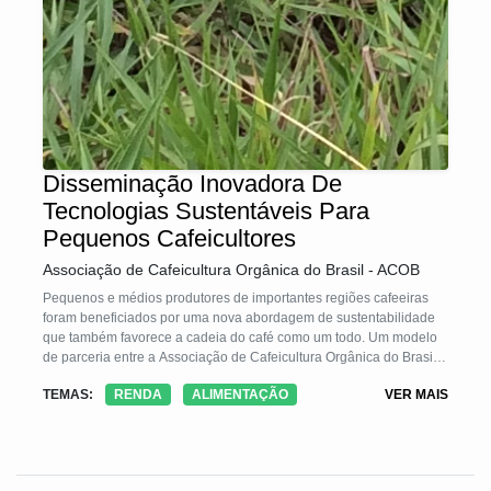
Disseminação Inovadora De
Tecnologias Sustentáveis Para
Pequenos Cafeicultores
Associação de Cafeicultura Orgânica do Brasil - ACOB
Pequenos e médios produtores de importantes regiões cafeeiras
foram beneficiados por uma nova abordagem de sustentabilidade
que também favorece a cadeia do café como um todo. Um modelo
de parceria entre a Associação de Cafeicultura Orgânica do Brasil
(ACOB), cooperativas, institutos de pesquisa, exportadores,
TEMAS:
RENDA
ALIMENTAÇÃO
VER MAIS
torrefadores, e doadores estrangeiros proporcionou a milhares de
cafeicultores conhecimento para a implementação de práticas
eficientes e sustentáveis de produção, obtendo assim ganhos em
produtividade, qualidade do café, agregação de valor, acesso a
melhores mercados, técnicas de adaptação às mudanças climáticas