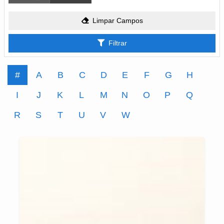
Limpar Campos
Filtrar
#
A
B
C
D
E
F
G
H
I
J
K
L
M
N
O
P
Q
R
S
T
U
V
W