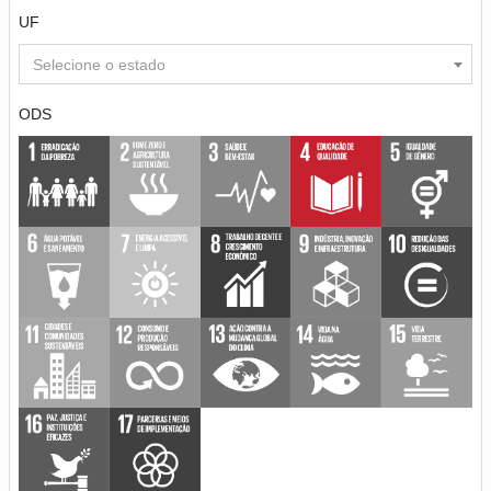
UF
Selecione o estado
ODS