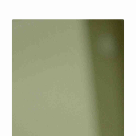
se a auto-gestão e desenvolvimento local recuperando técnicas de
cultivo agroecológico tradicionais. Revaloriza-se as características
próprias da cultura e da identidade locais: as hortas se inserem no
marco comunitário pela apropriação de seus protagonista