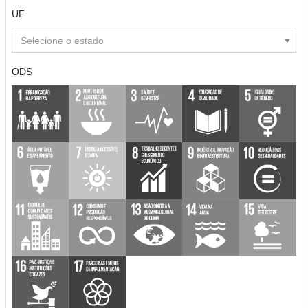
UF
Selecione o estado
ODS