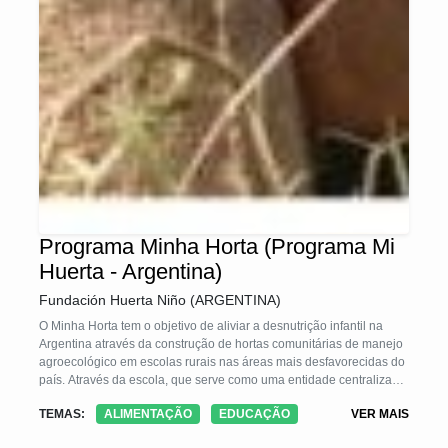
Programa Minha Horta (Programa Mi
Huerta - Argentina)
Fundación Huerta Niño (ARGENTINA)
O Minha Horta tem o objetivo de aliviar a desnutrição infantil na
Argentina através da construção de hortas comunitárias de manejo
agroecológico em escolas rurais nas áreas mais desfavorecidas do
país. Através da escola, que serve como uma entidade centralizada,
empodera-se as comunidades através de habilidades e
TEMAS:
ALIMENTAÇÃO
EDUCAÇÃO
VER MAIS
conhecimentos para a auto-produção alimentar que assegura a
nutrição e o desenvolvimento harmonioso das crianças. Incentiva-