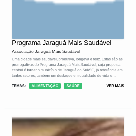
Programa Jaraguá Mais Saudável
Associação Jaraguá Mais Saudável
Uma cidade mais saudável, produtiva, longeva e feliz. Estas são as
prerrogativas do Programa Jaraguá Mais Saudável, cuja proposta
central é tornar o município de Jaraguá do Sul/SC, já referência em
tantos setores, também um destaque em qualidade de vida e
hábitos saudáveis.
TEMAS:
ALIMENTAÇÃO
SAÚDE
VER MAIS
A busca por uma Cidade Sustentável e Saudável iniciou em 2016
com uma mobilização social envolvendo a sociedade civil,
empresários e poder público. O Programa Jaraguá Mais Saudável
teve seu lançamento oficial para a sociedade em abril de 2019, foi
organizado com base nas melhores experiências nacionais e
internacionais e conta com vários voluntários que se reúnem
mensalmente em grupos de trabalho para desenvolver estratégias
e ações para o programa. São representantes da comunidade
empresarial, de associações de moradores, entidades de classe,
Polícia Militar, das igrejas, instituições de ensino e do poder público.