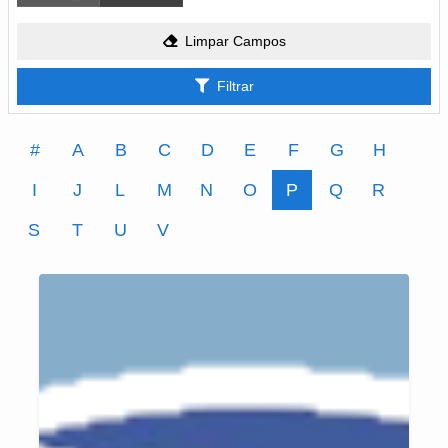
Limpar Campos
Filtrar
#
A
B
C
D
E
F
G
H
I
J
L
M
N
O
P
Q
R
S
T
U
V