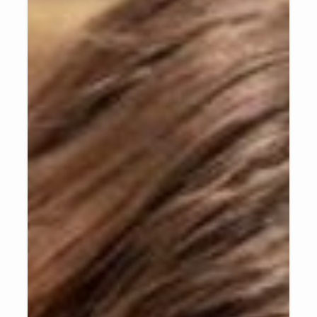
Para organizar todas essas entidades e fortalecer o Programa, uma
Organização da Sociedade Civil (OSC) chamada Associação
Jaraguá Mais Saudável foi criada, tendo como integrantes de sua
Diretoria Executiva e Conselho Fiscal pessoas de atuação já
reconhecida em nosso município.
Para atingir o objetivo de tornar a cidade mais saudável, produtiva e
longeva, o Jaraguá Mais Saudável quer atuar na mudança de
comportamento da população, estimulando as pessoas para a
adoção de hábitos mais saudáveis. Orientando, através de dicas e
informativos nas mídias sociais; planejamento e execução de
ações; mobilização social e oportunizando por meio de divulgação,
as ações existentes no município promovidas por seus parceiros,
dentro dos pilares do programa:
• COMER - Uma alimentação balanceada tem grande impacto em
nosso bem-estar e qualidade de vida.
• MOVER - Atividade física traz benefícios que vão além da
prevenção de doenças, contribui para as atividades do nosso dia a
dia, promovendo saúde e qualidade de vida.
• PERTENCER - Indivíduos com fortes conexões sociais tendem a
ser mais saudáveis e longevos, ou seja, pertencer e participar de
uma comunidade, favorece a nossa saúde.