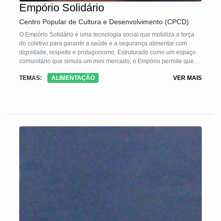
Empório Solidário
Centro Popular de Cultura e Desenvolvimento (CPCD)
O Empório Solidário é uma tecnologia social que mobiliza a força
do coletivo para garantir a saúde e a segurança alimentar com
dignidade, respeito e protagonismo. Estruturado como um espaço
comunitário que simula um mini mercado, o Empório permite que
famílias em situação de vulnerabilidade escolham livremente os
TEMAS:
ALIMENTAÇÃO
VER MAIS
alimentos de que precisam e tenham acesso a itens básicos de
higiene pessoal. Mais do que distribuir alimentos, ele cria vínculos,
ativa redes de solidariedade e fortalece a organização comunitária
como resposta concreta às desigualdades sociais e crises
sanitárias. É no encontro entre diferentes atores — moradores,
doadores, organizações, produtores locais e poder público — que o
Empório se sustenta como ferramenta de transformação territorial e
justiça social.