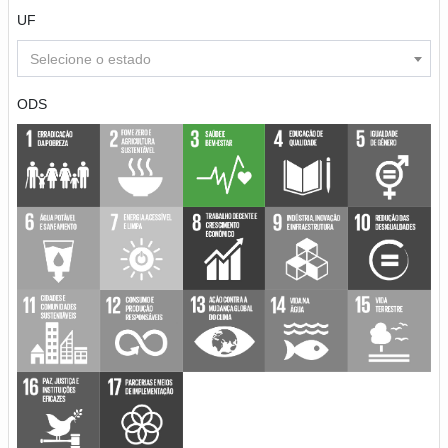
UF
Selecione o estado
ODS