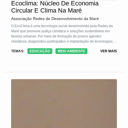
Ecoclima: Núcleo De Economia
Circular E Clima Na Maré
Associação Redes de Desenvolvimento da Maré
O EcoClima é uma tecnologia social desenvolvida pela Redes da
Maré que promove justiça climática e soluções sustentáveis em
favelas urbanas. Por meio de formação de jovens agentes
climáticos, diagnóstico participativo e implantação de tecnologias
ambientais — composteira, biodigestor com wetland e telhado
TEMAS:
EDUCAÇÃO
MEIO AMBIENTE
VER MAIS
verde —, o EcoClima alia ciência, saber popular e inovação social.
Com baixo custo e alta reaplicabilidade, fortalece a resiliência
comunitária frente às mudanças climáticas e integra educação
ambiental, economia circular e participação cidadã.