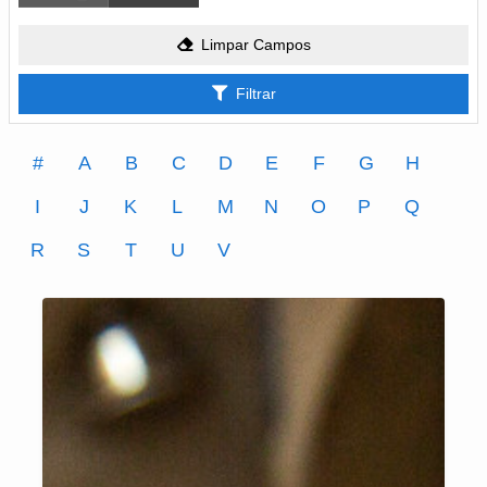
Limpar Campos
Filtrar
#
A
B
C
D
E
F
G
H
I
J
K
L
M
N
O
P
Q
R
S
T
U
V