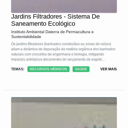
Jardins Filtradores - Sistema De
Saneamento Ecológico
Instituto Ambiental Daterra de Permacultura e
Sustentabilidade
Os jardins filtradores (banhados construídos ou zonas de raízes)
aliam a dinâmica de depuração da matéria orgânica dos banhados
naturais com conceitos de engenharia e biologia, mitigando
impactos antrópicos decorrentes do lançamento de esgoto
doméstico. Consistem em filtros de areia, brita, vegetados, para o
TEMAS:
RECURSOS HÍDRICOS
SAÚDE
VER MAIS
tratamento do esgoto. De fácil construção e manutenção, constitui
tecnologia social de difusão acessível. Solução simples e eficaz
para demandas de saneamento, contribui para saúde pública e
conservação ambiental. Respaldada pelo Comitê da Bacia do Rio
dos Sinos e do Rio Ibicuí, a tecnologia tem sido implantada e
difundida aliando educação e resolução de problemas
socioambientais.