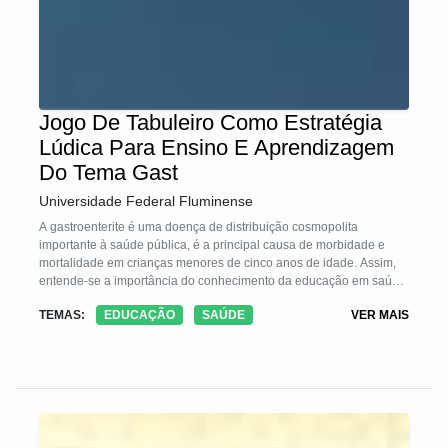
Jogo De Tabuleiro Como Estratégia
Lúdica Para Ensino E Aprendizagem
Do Tema Gast
Universidade Federal Fluminense
A gastroenterite é uma doença de distribuição cosmopolita
importante à saúde pública, é a principal causa de morbidade e
mortalidade em crianças menores de cinco anos de idade. Assim,
entende-se a importância do conhecimento da educação em saúde
para o desenvolvimento intelectual e social dos alunos. A presente
TEMAS:
EDUCAÇÃO
SAÚDE
VER MAIS
tecnologia utiliza metodologias alternativas lúdicas como facilitador
de aprendizagem. Uso de jogo de tabuleiro e cartilha educativa
avaliam os mecanismos de transmissão, prevenção, controle e
tratamento. O jogo é constituído por 10 tabuleiros; 12 pinos; 10
dados, 36 cartas-perguntas e 16 cartas-curiosidadesabordam
também questões voltadas para educação sanitária