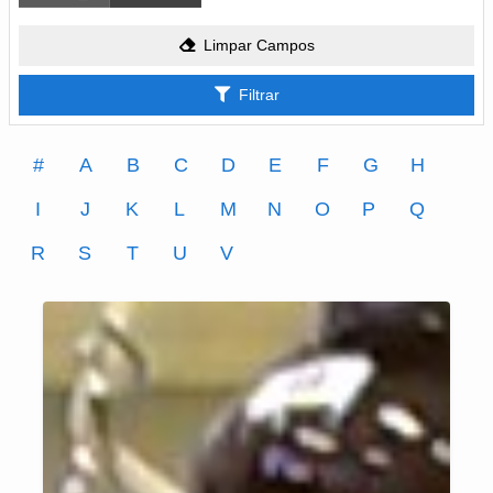
Limpar Campos
Filtrar
#
A
B
C
D
E
F
G
H
I
J
K
L
M
N
O
P
Q
R
S
T
U
V