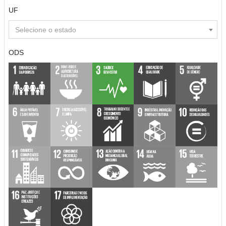
UF
Selecione o estado
ODS