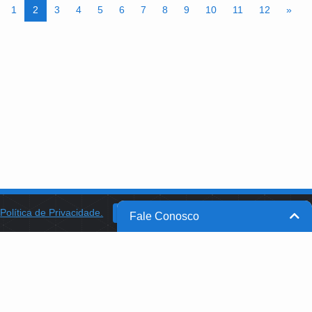
1
2
3
4
5
6
7
8
9
10
11
12
»
a
Política de Privacidade.
BANCO DO BRASIL
OK
Fale Conosco
BB INTEGRA
PROGRAMA AABB COMUNIDADE
PROJETO MEMÓRIA