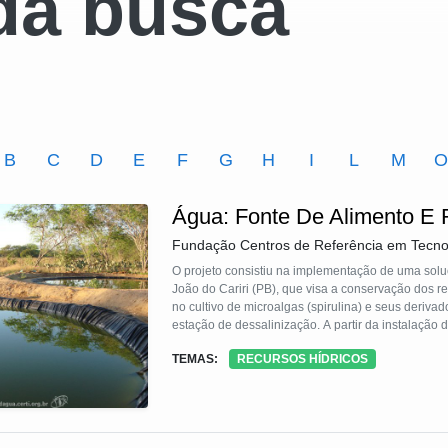
da busca
B
C
D
E
F
G
H
I
L
M
Água: Fonte De Alimento E
Fundação Centros de Referência em Tecno
O projeto consistiu na implementação de uma sol
João do Cariri (PB), que visa a conservação dos r
no cultivo de microalgas (spirulina) e seus derivad
estação de dessalinização. A partir da instalação 
comunidade. Integrada ao dessalinizador foram im
TEMAS:
RECURSOS HÍDRICOS
de spirulina) que consomem 100% do rejeito da de
própria comunidade, gerando oportunidades de tr
local e ambiental sustentável e replicável.