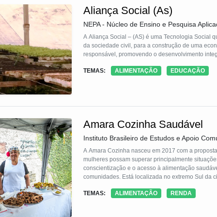
Aliança Social (As)
NEPA - Núcleo de Ensino e Pesquisa Aplic
A Aliança Social – (AS) é uma Tecnologia Social q
da sociedade civil, para a construção de uma eco
responsável, promovendo o desenvolvimento integ
TEMAS:
ALIMENTAÇÃO
EDUCAÇÃO
Amara Cozinha Saudável
Instituto Brasileiro de Estudos e Apoio Com
A Amara Cozinha nasceu em 2017 com a proposta
mulheres possam superar principalmente situaçõe
conscientização e o acesso à alimentação saudáve
comunidades. Está localizada no extremo Sul da c
espaço coordenado e mantido pela parceria IBEAC 
TEMAS:
ALIMENTAÇÃO
RENDA
Popular de Cultura e Desenvolvimento), atingindo 
Colônia, Jardim Silveira, Nova América, São Norb