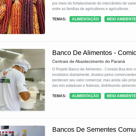
por meio do fortalecimento do intercâmbio de varie
entre as famílias de agricultores e agricultoras.
TEMAS:
ALIMENTAÇÃO
MEIO AMBIENTE
Banco De Alimentos - Comi
Centrais de Abastecimento do Paraná
O Projeto Banco de Alimentos - Comida Boa tem com
recebidos diariamente, doados pelos comerciantes
perderam seu valor comercial, mas ainda são próp
das leis estaduais e federais, distribuindo alimen
Beneficia entidades do Sistema Único de Assistênci
TEMAS:
ALIMENTAÇÃO
MEIO AMBIENTE
de obra é fornecida pelo DEPEN, reabilitando moni
Bancos De Sementes Comun