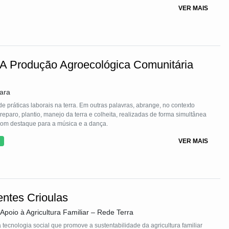
ponde a aproximadamente um terço do investimento total em um projeto
VER MAIS
sa capacitar e orientar os interessados na fabricação de colmeias do tipo
itamento do talo de carnaúba (Copernicia cerifera), que é abundante nos
nalmente, esse material costuma ser queimado, uma vez que não é
ais a palha é retirada para confeccionar itens como chapéus, bolsas,
ção de cera de carnaúba.
 A Produção Agroecológica Comunitária
iciente desse recurso natural na fabricação de colmeias, que se tornaram a
Apis mellifera na região. Além de contribuir para a preservação da
m sustentável oferece uma oportunidade econômica importante para os
ara
 ampliem suas atividades apícolas de forma mais acessível e consciente do
e práticas laborais na terra. Em outras palavras, abrange, no contexto
preparo, plantio, manejo da terra e colheita, realizadas de forma simultânea
, com destaque para a música e a dança.
VER MAIS
ntes Crioulas
Apoio à Agricultura Familiar – Rede Terra
ecnologia social que promove a sustentabilidade da agricultura familiar