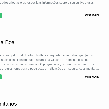
dades crioulas e as respectivas informações sobre o seu cultivo e usos
VER MAIS
da Boa
o seu principal objetivo distribuir adequadamente os hortigranjeiros
 atacadistas e os produtores rurais da Ceasa/PR, alimento esse que
rios para o consumo humano. O programa segue princípios e diretrizes
tos gratuitamente para a população em situação de insegurança alimentar.
a Social, famílias vulneráveis e vítimas de catástrofes. Desde 2020, a mão
VER MAIS
torados com treinamento profissional.
itários