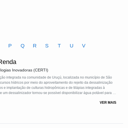
O
P
Q
R
S
T
U
V
 Renda
logias Inovadoras (CERTI)
ução integrada na comunidade de Uruçú, localizada no município de São
ecursos hídricos por meio do aproveitamento do rejeito da dessalinização
os e implantação de culturas hidropônicas e de tilápias integradas à
de um dessalinizador tornou-se possível disponibilizar água potável para a
plantadas três unidades produtivas (hidroponia, aquaponia e de produção
VER MAIS
ssalinização. O sistema produtiva integrado é operacionalizado pela
abalho e renda e a prática de um modelo de gestão de desenvolvimento