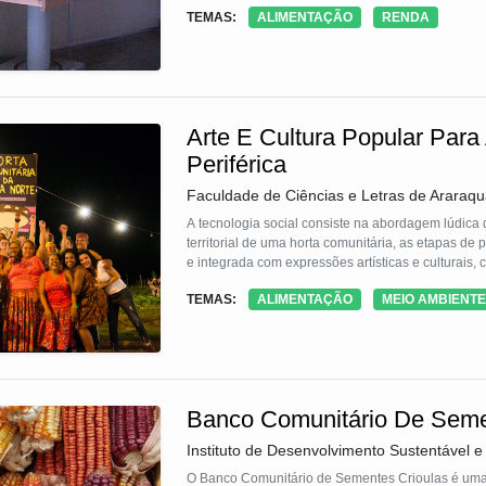
Surpreendentemente, o custo das colmeias corres
TEMAS:
ALIMENTAÇÃO
RENDA
apícola.
Nesse contexto, foi desenvolvido um projeto que vi
Langstroth. O diferencial desse projeto é o aprove
municípios de Tibau, Grossos e Mossoró. Tradicio
utilizado na produção de peças artesanais, nas qu
cestos e esteiras, e o pó é extraído para a fabrica
Arte E Cultura Popular Para
No entanto, esse projeto inovador propõe o uso ef
base para o início da criação racional de abelhas 
Periférica
carnaúba e reduzir o desperdício, essa abordage
Faculdade de Ciências e Letras de Araraqu
apicultores locais, permitindo que eles iniciem ou
meio ambiente.
A tecnologia social consiste na abordagem lúdica d
territorial de uma horta comunitária, as etapas de 
e integrada com expressões artísticas e culturais
TEMAS:
ALIMENTAÇÃO
MEIO AMBIENTE
Banco Comunitário De Seme
Instituto de Desenvolvimento Sustentável e 
O Banco Comunitário de Sementes Crioulas é uma t