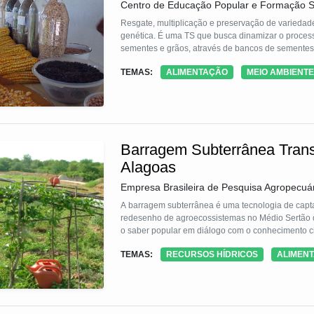
Centro de Educação Popular e Formação S
Resgate, multiplicação e preservação de varieda
genética. É uma TS que busca dinamizar o processo
sementes e grãos, através de bancos de sementes
TEMAS:
ALIMENTAÇÃO
MEIO AMBIENTE
Barragem Subterrânea Tran
Alagoas
Empresa Brasileira de Pesquisa Agropecuá
A barragem subterrânea é uma tecnologia de cap
redesenho de agroecossistemas no Médio Sertão d
o saber popular em diálogo com o conhecimento cie
TEMAS:
RECURSOS HÍDRICOS
ALIMEN