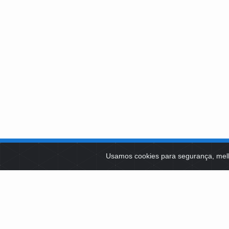
SOBRE NÓS
Usamos cookies para segurança, mel
PLATAFOR
Como Atuamos
SOCIAIS
Apoio a Projetos Sociais
Conselheiros
EDITAIS 
Gestores
Governança
LICITAÇÕ