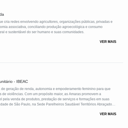
ada
ue cria redes envolvendo agricultores, organizações públicas, privadas e
nomia associativa, conciliando produção agroecológica e consumo
ral e sustentável do ser humano e suas comunidades.
VER MAIS
unitário - IBEAC
 de geração de renda, autonomia e empoderamento feminino para que
s de violências. Com um propósito maior, as Amaras promovem a
l pela venda de produtos, prestação de serviços e formações em suas
idade de São Paulo, na Sede Parelheiros Saudável Territórios Abraçados,
(Instituto Brasileiro de Estudos e Apoio Comunitário) e CPCD (Centro
VER MAIS
famílias, grupos e organizações de 6 bairros do entorno – Barragem,
erto e Vargem Grande.