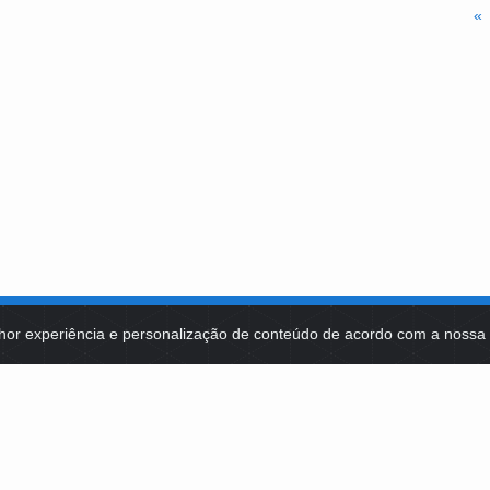
«
hor experiência e personalização de conteúdo de acordo com a noss
MA DE TECNOLOGIAS
IDENTIDADE VISUAL
MIDIATECA
DE SELEÇÕES PÚBLICAS
NOTÍCIAS
ES E CONTRATOS
FALE COM A FUNDAÇÃO BB