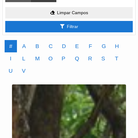
Limpar Campos
Filtrar
#
A
B
C
D
E
F
G
H
I
L
M
O
P
Q
R
S
T
U
V