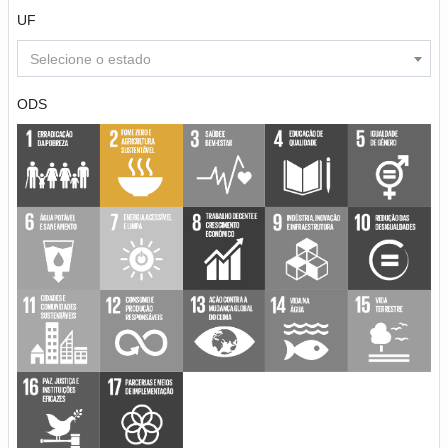
UF
Selecione o estado
ODS