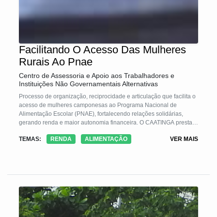
Facilitando O Acesso Das Mulheres
Rurais Ao Pnae
Centro de Assessoria e Apoio aos Trabalhadores e
Instituições Não Governamentais Alternativas
Processo de organização, reciprocidade e articulação que facilita o
acesso de mulheres camponesas ao Programa Nacional de
Alimentação Escolar (PNAE), fortalecendo relações solidárias,
gerando renda e maior autonomia financeira. O CAATINGA presta
assistência técnica e apóia o Centro de Organização dos
TEMAS:
RENDA
ALIMENTAÇÃO
VER MAIS
Produtores Agroecológicos (COOPAGRO). Este, negocia com a
prefeitura, organiza a logística e presta contas (reduz a burocracia).
Os grupos de mulheres capacitam outras mulheres; discutem seus
direitos; constroem juntas o enfretamento de seus problemas;
produzem e organizam a sua produção. O foco do trabalho é o
beneficiamento da produção e manejo dos quintais. Participam 65
mulheres.