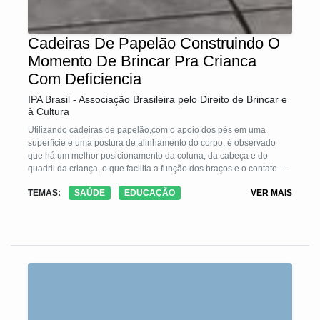
Cadeiras De Papelão Construindo O
Momento De Brincar Pra Crianca
Com Deficiencia
IPA Brasil - Associação Brasileira pelo Direito de Brincar e
à Cultura
Utilizando cadeiras de papelão,com o apoio dos pés em uma
superfície e uma postura de alinhamento do corpo, é observado
que há um melhor posicionamento da coluna, da cabeça e do
quadril da criança, o que facilita a função dos braços e o contato de
olho com os pais e os brinquedos. A dificuldade de manter as mãos
TEMAS:
SAÚDE
EDUCAÇÃO
VER MAIS
próximas do corpo para segurar o brinquedo pode diminuir o tempo
de brincadeira e de interação com os pais.Após a adequação
postural e orientações quanto aos brinquedos e brincadeiras para a
faixa etária há um maior envolvimento da criança no processo de
comunicação, participação nas atividades de escola, contato visual
e interação, maior tempo de brincadeiras e momentos de diver