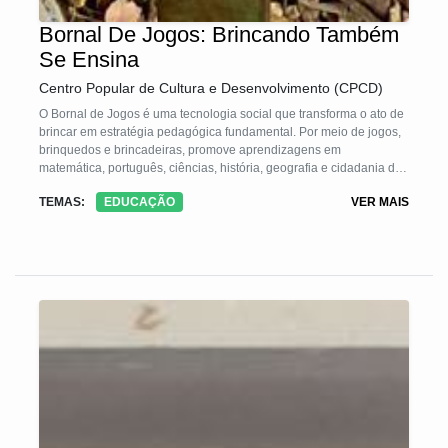
Bornal De Jogos: Brincando Também
Se Ensina
Centro Popular de Cultura e Desenvolvimento (CPCD)
O Bornal de Jogos é uma tecnologia social que transforma o ato de
brincar em estratégia pedagógica fundamental. Por meio de jogos,
brinquedos e brincadeiras, promove aprendizagens em
matemática, português, ciências, história, geografia e cidadania de
forma alegre, prazerosa e criativa. O bornal é um kit confeccionado
TEMAS:
EDUCAÇÃO
VER MAIS
com materiais simples e recicláveis, que reúne dezenas de jogos
adaptáveis a diferentes conteúdos escolares. A tecnologia resgata
o prazer de estudar, motiva professores, amplia o protagonismo dos
alunos e transforma a sala de aula em espaço lúdico, inclusivo e
participativo.