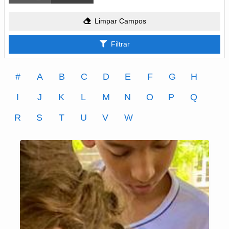
Limpar Campos
Filtrar
#
A
B
C
D
E
F
G
H
I
J
K
L
M
N
O
P
Q
R
S
T
U
V
W