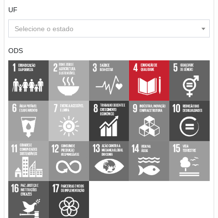
UF
Selecione o estado
ODS