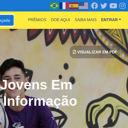
PRÊMIOS
DOE AQUI
SAIBA MAIS
ENTRAR
nçada
VISUALIZAR EM PDF
a Jovens Em
 Informação