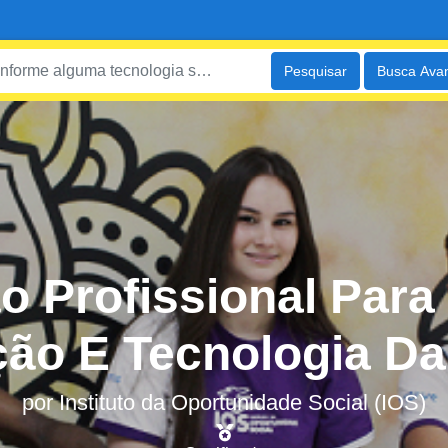
Pesquisar
Busca Ava
o Profissional Par
ção E Tecnologia Da
por
Instituto da Oportunidade Social (IOS)