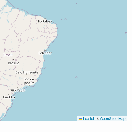
Leaflet
|
©
OpenStreetMap