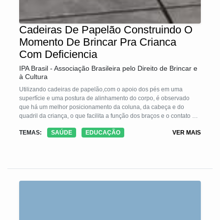
Cadeiras De Papelão Construindo O
Momento De Brincar Pra Crianca
Com Deficiencia
IPA Brasil - Associação Brasileira pelo Direito de Brincar e
à Cultura
Utilizando cadeiras de papelão,com o apoio dos pés em uma
superfície e uma postura de alinhamento do corpo, é observado
que há um melhor posicionamento da coluna, da cabeça e do
quadril da criança, o que facilita a função dos braços e o contato de
olho com os pais e os brinquedos. A dificuldade de manter as mãos
TEMAS:
SAÚDE
EDUCAÇÃO
VER MAIS
próximas do corpo para segurar o brinquedo pode diminuir o tempo
de brincadeira e de interação com os pais.Após a adequação
postural e orientações quanto aos brinquedos e brincadeiras para a
faixa etária há um maior envolvimento da criança no processo de
comunicação, participação nas atividades de escola, contato visual
e interação, maior tempo de brincadeiras e momentos de diver