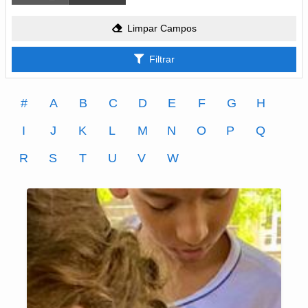
Limpar Campos
Filtrar
#
A
B
C
D
E
F
G
H
I
J
K
L
M
N
O
P
Q
R
S
T
U
V
W