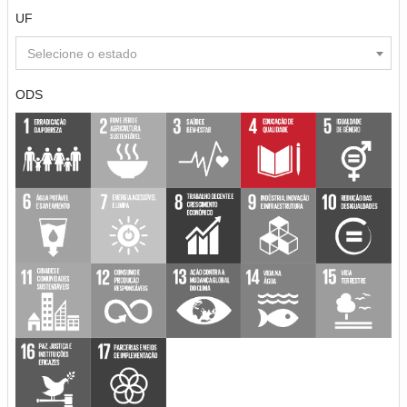
UF
Selecione o estado
ODS