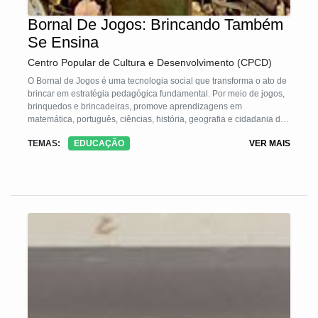
Bornal De Jogos: Brincando Também
Se Ensina
Centro Popular de Cultura e Desenvolvimento (CPCD)
O Bornal de Jogos é uma tecnologia social que transforma o ato de
brincar em estratégia pedagógica fundamental. Por meio de jogos,
brinquedos e brincadeiras, promove aprendizagens em
matemática, português, ciências, história, geografia e cidadania de
forma alegre, prazerosa e criativa. O bornal é um kit confeccionado
TEMAS:
EDUCAÇÃO
VER MAIS
com materiais simples e recicláveis, que reúne dezenas de jogos
adaptáveis a diferentes conteúdos escolares. A tecnologia resgata
o prazer de estudar, motiva professores, amplia o protagonismo dos
alunos e transforma a sala de aula em espaço lúdico, inclusivo e
participativo.