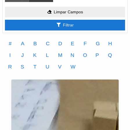
Limpar Campos
Filtrar
#
A
B
C
D
E
F
G
H
I
J
K
L
M
N
O
P
Q
R
S
T
U
V
W