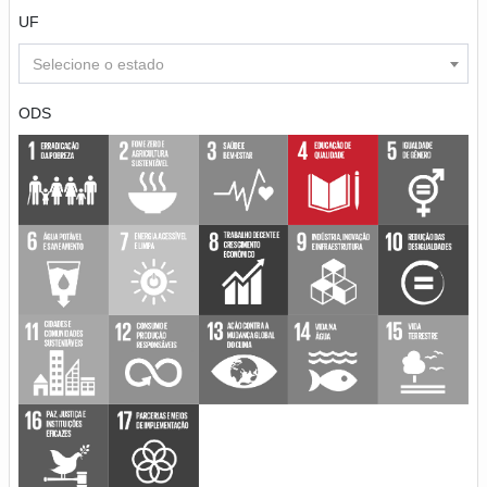
UF
Selecione o estado
ODS