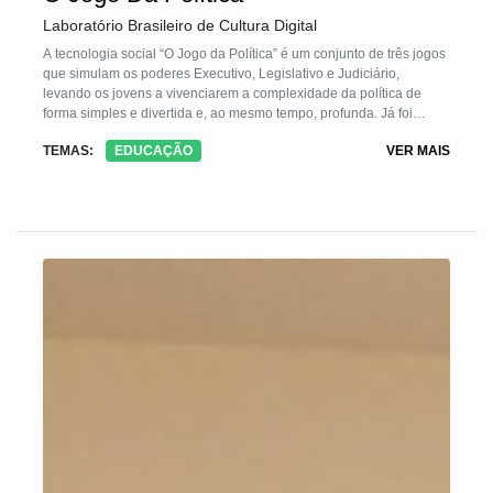
Laboratório Brasileiro de Cultura Digital
A tecnologia social “O Jogo da Política” é um conjunto de três jogos
que simulam os poderes Executivo, Legislativo e Judiciário,
levando os jovens a vivenciarem a complexidade da política de
forma simples e divertida e, ao mesmo tempo, profunda. Já foi
aplicado em praças públicas em diferentes cidades como
TEMAS:
EDUCAÇÃO
VER MAIS
Guarulhos e Gavião Peixoto (SP), em Monte Carmelho (MG) e no
LabHacker no Congresso Nacional (DF), escolas públicas e
privadas em São Paulo, ONG CTC Digital, Instituto Alana e
iniciativas como a Virada Educação e a Virada Poítica, também em
São Paulo.