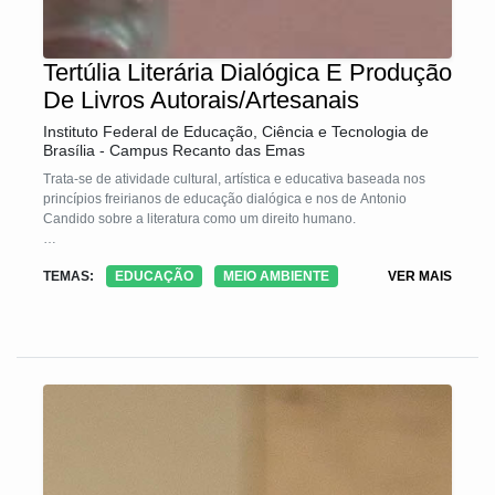
Tertúlia Literária Dialógica E Produção
De Livros Autorais/Artesanais
Instituto Federal de Educação, Ciência e Tecnologia de
Brasília - Campus Recanto das Emas
Trata-se de atividade cultural, artística e educativa baseada nos
princípios freirianos de educação dialógica e nos de Antonio
Candido sobre a literatura como um direito humano.
A Tecnologia Social é resultado da junção de quatro iniciativas
TEMAS:
EDUCAÇÃO
MEIO AMBIENTE
VER MAIS
sociais: mapa da vida, tertúlia literária dialógica, escrita criativa e
produção de livros autorais/artesanais. O público de interesse são
mulheres em vulnerabilidade social e os princípios que norteiam
todo o processo são: diálogo igualitário, inteligência cultural,
dimensão instrumental, criação de sentido, solidariedade,
igualdade de diferenças e desfrute da arte. Tais princípios garantem
empoderamento e protagonismo social das participantes.