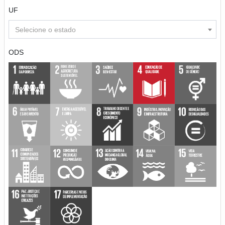
UF
Selecione o estado
ODS