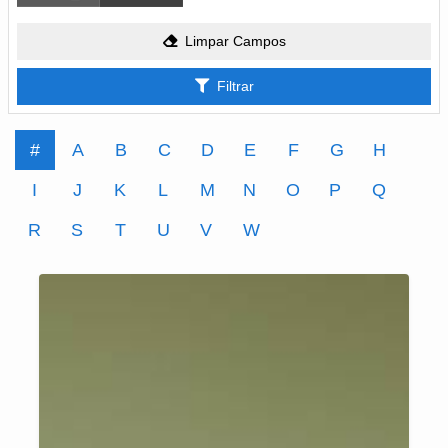
Limpar Campos
Filtrar
#
A
B
C
D
E
F
G
H
I
J
K
L
M
N
O
P
Q
R
S
T
U
V
W