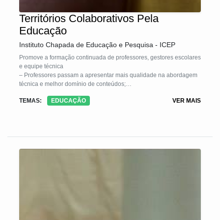
Territórios Colaborativos Pela
Educação
Instituto Chapada de Educação e Pesquisa - ICEP
Promove a formação continuada de professores, gestores escolares
e equipe técnica
– Professores passam a apresentar mais qualidade na abordagem
técnica e melhor domínio de conteúdos;
TEMAS:
EDUCAÇÃO
VER MAIS
– Método progressivo baseado nos contextos culturais de cada
região;
– Todos os entes da rede tornam-se partícipes do processo de
educar.
Metodologia eficaz e de resultados rápidos
– Foco na ampliação da capacidade de aprendizagem dos alunos;
– Desenvolvimento da autonomia dos estudantes na busca do
conhecimento;
– Crescimentos das notas nas avaliações nacionais;