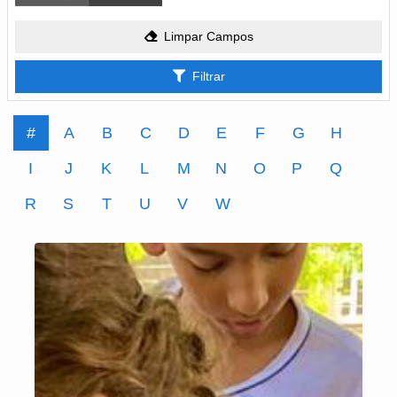
Limpar Campos
Filtrar
#
A
B
C
D
E
F
G
H
I
J
K
L
M
N
O
P
Q
R
S
T
U
V
W