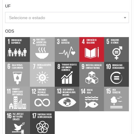
UF
Selecione o estado
ODS