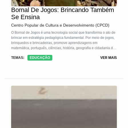
Bornal De Jogos: Brincando Também
Se Ensina
Centro Popular de Cultura e Desenvolvimento (CPCD)
O Bornal de Jogos é uma tecnologia social que transforma o ato de
brincar em estratégia pedagógica fundamental. Por meio de jogos,
brinquedos e brincadeiras, promove aprendizagens em
matemática, português, ciências, história, geografia e cidadania de
forma alegre, prazerosa e criativa. O bornal é um kit confeccionado
TEMAS:
EDUCAÇÃO
VER MAIS
com materiais simples e recicláveis, que reúne dezenas de jogos
adaptáveis a diferentes conteúdos escolares. A tecnologia resgata
o prazer de estudar, motiva professores, amplia o protagonismo dos
alunos e transforma a sala de aula em espaço lúdico, inclusivo e
participativo.