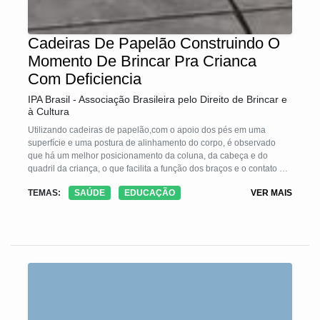
Cadeiras De Papelão Construindo O
Momento De Brincar Pra Crianca
Com Deficiencia
IPA Brasil - Associação Brasileira pelo Direito de Brincar e
à Cultura
Utilizando cadeiras de papelão,com o apoio dos pés em uma
superfície e uma postura de alinhamento do corpo, é observado
que há um melhor posicionamento da coluna, da cabeça e do
quadril da criança, o que facilita a função dos braços e o contato de
olho com os pais e os brinquedos. A dificuldade de manter as mãos
TEMAS:
SAÚDE
EDUCAÇÃO
VER MAIS
próximas do corpo para segurar o brinquedo pode diminuir o tempo
de brincadeira e de interação com os pais.Após a adequação
postural e orientações quanto aos brinquedos e brincadeiras para a
faixa etária há um maior envolvimento da criança no processo de
comunicação, participação nas atividades de escola, contato visual
e interação, maior tempo de brincadeiras e momentos de diver