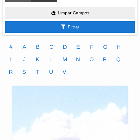
Limpar Campos
Filtrar
#
A
B
C
D
E
F
G
H
I
J
K
L
M
N
O
P
Q
R
S
T
U
V