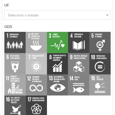
UF
Selecione o estado
ODS