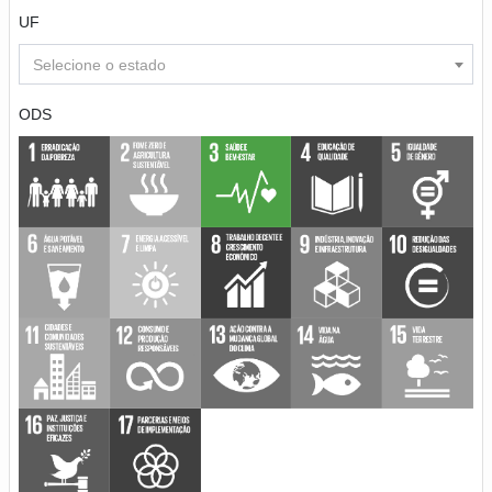
UF
Selecione o estado
ODS