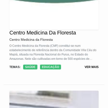
Centro Medicina Da Floresta
Centro Medicina da Floresta
O Centro Medicina da Floresta (CMF) constitui-se num
estabelecimento de referência dentro da Comunidade Vila Céu do
Mapiá, situada na Floresta Nacional do Purus, no Estado do
Amazonas. Nele são cultivadas em torno de 500 espécies de
plantas nativas e ornamentais que são manipuladas como
TEMAS:
SAÚDE
EDUCAÇÃO
VER MAIS
medicamentos fitoterápicos destinados à comunidade local e a
outros consumidores no Brasil e no mundo. Dentre os produtos do
CMF podemos citar os Florais da Amazônia. Além de zelar pela
conservação do patrimônio natural e pelo conhecimento tradicional
dos povos da região, o CMF tem a educação como eixo transversal
de suas ações, capacitando os trabalhadores de cada setor.