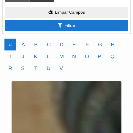
Limpar Campos
Filtrar
#
A
B
C
D
E
F
G
H
I
J
K
L
M
N
O
P
Q
R
S
T
U
V