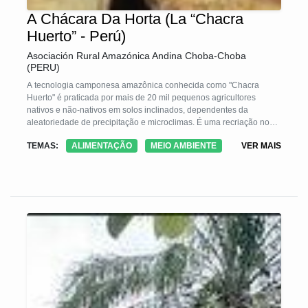
A Chácara Da Horta (La “Chacra
Huerto” - Perú)
Asociación Rural Amazónica Andina Choba-Choba
(PERU)
A tecnologia camponesa amazônica conhecida como "Chacra
Huerto" é praticada por mais de 20 mil pequenos agricultores
nativos e não-nativos em solos inclinados, dependentes da
aleatoriedade de precipitação e microclimas. É uma recriação nos
sistemas agrícolas tradicionais de "derrubar e queimar", dos
TEMAS:
ALIMENTAÇÃO
MEIO AMBIENTE
VER MAIS
pomares tradicionais milenarizados. Tem as características de ser
pequeno, múltipla e diversificada e de concentrar uma alta
diversidade e densidade de culturas transitórias, árvores e animais
domésticos. Eles imitam os ecossistemas naturais e estão em
sintonia com as condições socioculturais, econômicas e
agroecológicas das famílias. Eles surgem como alternativas à
pressão populacional.