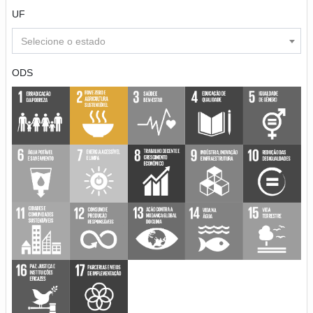
UF
Selecione o estado
ODS