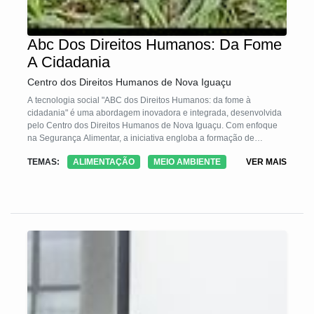
Abc Dos Direitos Humanos: Da Fome
A Cidadania
Centro dos Direitos Humanos de Nova Iguaçu
A tecnologia social "ABC dos Direitos Humanos: da fome à
cidadania" é uma abordagem inovadora e integrada, desenvolvida
pelo Centro dos Direitos Humanos de Nova Iguaçu. Com enfoque
na Segurança Alimentar, a iniciativa engloba a formação de
lideranças locais, criação de viveiros, hortas e jardins comunitários,
TEMAS:
ALIMENTAÇÃO
MEIO AMBIENTE
VER MAIS
cursos sobre conservação alimentar, e elaboração de uma cartilha
sobre Direitos Humanos e Insegurança Alimentar. A metodologia
busca promover a sustentabilidade e a inclusão social em
comunidades urbanas marginalizadas, destacando-se pela
adaptabilidade a diferentes realidades e sua capacidade de
integração de conhecimentos locais.