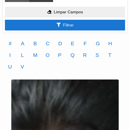
Limpar Campos
Filtrar
#
A
B
C
D
E
F
G
H
I
L
M
O
P
Q
R
S
T
U
V