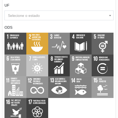
UF
Selecione o estado
ODS