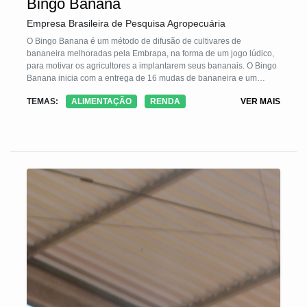
Bingo Banana
Empresa Brasileira de Pesquisa Agropecuária
O Bingo Banana é um método de difusão de cultivares de
bananeira melhoradas pela Embrapa, na forma de um jogo lúdico,
para motivar os agricultores a implantarem seus bananais. O Bingo
Banana inicia com a entrega de 16 mudas de bananeira e um
croqui, semelhante a cartela de bingo, com 100 quadrinhos que
TEMAS:
ALIMENTAÇÃO
RENDA
VER MAIS
correspondem ao número de mudas para preenchimento da
cartela. As mudas são plantadas nas casas centrais e como regra
do jogo, em cada touceira só é permitida a permanência de 2
perfilhos, os demais que brotarem devem ser retirados para serem
plantados nas casas vazias até completar as 100 quadras. Dois
anos foi o tempo necessário para o Bingos Banana alcançar a
produção nas 100 touceira.