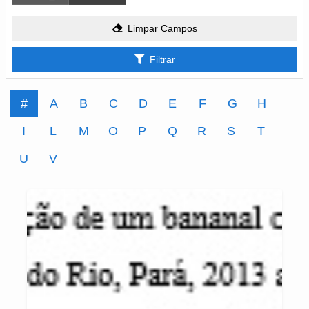
Limpar Campos
Filtrar
#
A
B
C
D
E
F
G
H
I
L
M
O
P
Q
R
S
T
U
V