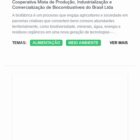
Cooperativa Mista de Produção, Industrialização e
Comercialização de Biocombustíveis do Brasil Ltda
A biofábrica é um processo que engaja agricultores e sociedade em
parcerias criativas que convertem bens comuns abundantes
territorialmente, como biodiversidade, minerais, água, energia e
resíduos orgânicos em uma nova geração de tecnologias –
produtos, serviços e valores – capazes de sustentar a transição
TEMAS:
ALIMENTAÇÃO
MEIO AMBIENTE
VER MAIS
ecológica da agricultura e promover a vida e a saúde humana. Com
um galpão simples e algumas máquinas e equipamentos
acessíveis localmente é possível produzir biofertilizantes,
fertilizantes minerais e blocos alimentares para alimentação animal
reduzindo o uso de agrotóxicos, a dependência tecnológica,
baixando custo e elevando a construção de conhecimento no
território.