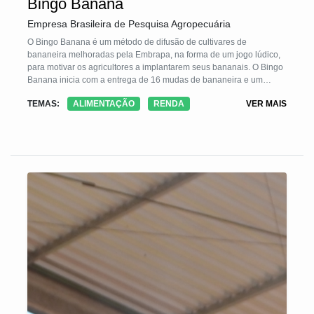
Bingo Banana
Empresa Brasileira de Pesquisa Agropecuária
O Bingo Banana é um método de difusão de cultivares de
bananeira melhoradas pela Embrapa, na forma de um jogo lúdico,
para motivar os agricultores a implantarem seus bananais. O Bingo
Banana inicia com a entrega de 16 mudas de bananeira e um
croqui, semelhante a cartela de bingo, com 100 quadrinhos que
TEMAS:
ALIMENTAÇÃO
RENDA
VER MAIS
correspondem ao número de mudas para preenchimento da
cartela. As mudas são plantadas nas casas centrais e como regra
do jogo, em cada touceira só é permitida a permanência de 2
perfilhos, os demais que brotarem devem ser retirados para serem
plantados nas casas vazias até completar as 100 quadras. Dois
anos foi o tempo necessário para o Bingos Banana alcançar a
produção nas 100 touceira.