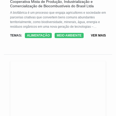
Cooperativa Mista de Produção, Industrialização e
Comercialização de Biocombustíveis do Brasil Ltda
A biofábrica é um processo que engaja agricultores e sociedade em
parcerias criativas que convertem bens comuns abundantes
territorialmente, como biodiversidade, minerais, água, energia e
resíduos orgânicos em uma nova geração de tecnologias –
produtos, serviços e valores – capazes de sustentar a transição
TEMAS:
ALIMENTAÇÃO
MEIO AMBIENTE
VER MAIS
ecológica da agricultura e promover a vida e a saúde humana. Com
um galpão simples e algumas máquinas e equipamentos
acessíveis localmente é possível produzir biofertilizantes,
fertilizantes minerais e blocos alimentares para alimentação animal
reduzindo o uso de agrotóxicos, a dependência tecnológica,
baixando custo e elevando a construção de conhecimento no
território.