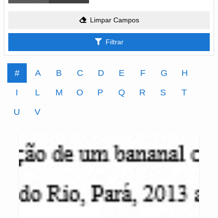
Limpar Campos
Filtrar
#
A
B
C
D
E
F
G
H
I
L
M
O
P
Q
R
S
T
U
V