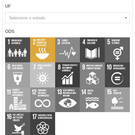
UF
Selecione o estado
ODS