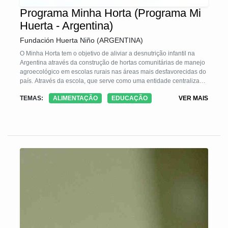
Programa Minha Horta (Programa Mi
Huerta - Argentina)
Fundación Huerta Niño (ARGENTINA)
O Minha Horta tem o objetivo de aliviar a desnutrição infantil na
Argentina através da construção de hortas comunitárias de manejo
agroecológico em escolas rurais nas áreas mais desfavorecidas do
país. Através da escola, que serve como uma entidade centralizada,
empodera-se as comunidades através de habilidades e
TEMAS:
ALIMENTAÇÃO
EDUCAÇÃO
VER MAIS
conhecimentos para a auto-produção alimentar que assegura a
nutrição e o desenvolvimento harmonioso das crianças. Incentiva-
se a auto-gestão e desenvolvimento local recuperando técnicas de
cultivo agroecológico tradicionais. Revaloriza-se as características
próprias da cultura e da identidade locais: as hortas se inserem no
marco comunitário pela apropriação de seus protagonista