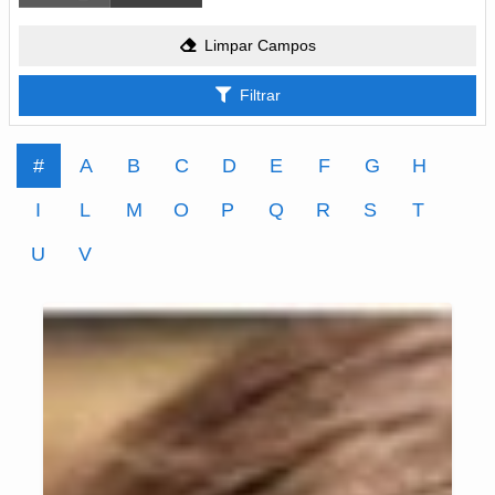
Limpar Campos
Filtrar
#
A
B
C
D
E
F
G
H
I
L
M
O
P
Q
R
S
T
U
V