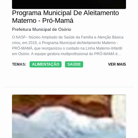
Programa Municipal De Aleitamento
Materno - Pró-Mamá
Prefeitura Municipal de Osório
O NASF– Núcleo Ampliado de Saúde da Família e Atenção Básica
criou, em 2016, o Programa Municipal deAleitamento Materno -
PRÓ-MAMÁ, que reorganizou o cuidado na Linha Materno-Infantil
em Osório. A equipe gestora multiprofissional do PRÓ-MAMÁ é
composta por fonoaudiólogo, nutricionista e psicólogo. No intuito de
TEMAS:
ALIMENTAÇÃO
SAÚDE
VER MAIS
ampliar o acesso da população ao programa, a equipe investiu nas
mídias sociais, criando rede social (Facebook) e Canal no You
Tube. Além disso, foi desenvolvido um aplicativo de amamentação
e desenvolvimento infantil dos 0 aos 2 anos de idade. Para o
desenvolvimento do aplicativo foi realizada uma parceria com o
Instituto Federal do Rio Grande do Sul – IFRS.