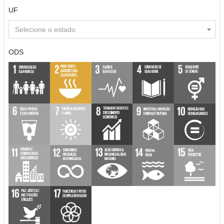
UF
Selecione o estado
ODS