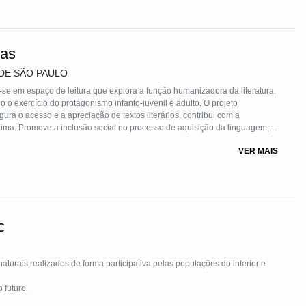
ras
DE SÃO PAULO
-se em espaço de leitura que explora a função humanizadora da literatura,
 o exercício do protagonismo infanto-juvenil e adulto. O projeto
ura o acesso e a apreciação de textos literários, contribui com a
tima. Promove a inclusão social no processo de aquisição da linguagem,
tégia pedagógica de motivação prazerosa, que apresente resultados
VER MAIS
.
c
ões do interior e