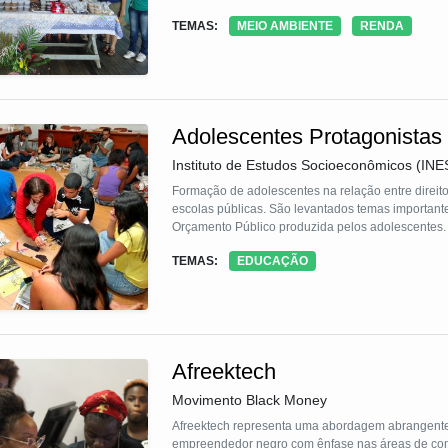
- Alternativas Participativas
TEMAS:
MEIO AMBIENTE
RENDA
Adolescentes Protagonistas
Instituto de Estudos Socioeconômicos (INE
Formação de adolescentes na relação entre direit
escolas públicas. São levantados temas importan
Orçamento Público produzida pelos adolescentes.
TEMAS:
EDUCAÇÃO
Afreektech
Movimento Black Money
Afreektech representa uma abordagem abrangente 
empreendedor negro com ênfase nas áreas de com