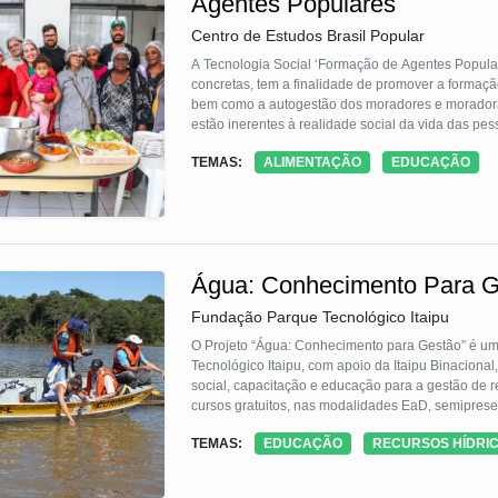
Agentes Populares
Centro de Estudos Brasil Popular
A Tecnologia Social ‘Formação de Agentes Popula
concretas, tem a finalidade de promover a formaçã
bem como a autogestão dos moradores e morador
estão inerentes à realidade social da vida das pe
fome ou a falta de acesso à saúde.
TEMAS:
ALIMENTAÇÃO
EDUCAÇÃO
Os Agentes Populares são pessoas de uma mesma 
solidariedade entre as/os moradores/as que ali vi
conhecimentos e cuidados em saúde, alimentação, 
brasileira. Assim, é possível compreender a form
um método produtor de conhecimentos populares e c
Água: Conhecimento Para G
construção de soluções efetivas para as realidade
sustentáveis a partir de ações comunitárias e polít
Fundação Parque Tecnológico Itaipu
A metodologia de trabalho de base dos agentes po
O Projeto “Água: Conhecimento para Gestão” é u
concretos e promover a organização social. Além da formação, a tecnologia inclui a implantação de instrumentos fixos nas
Tecnológico Itaipu, com apoio da Itaipu Binaciona
comunidades, como por exemplo: cozinhas popular
social, capacitação e educação para a gestão de r
cursos gratuitos, nas modalidades EaD, semiprese
Assim, partindo das demandas concretas dos mora
acompanhamento de tutor. Onze cursos são traduzi
TEMAS:
EDUCAÇÃO
RECURSOS HÍDRI
formação política e técnica sobre temas geradore
mil vagas. Hoje, 10 mil pessoas já foram capacitad
quanto a construção de aparatos fixos nas comuni
é possível utilizar a metodologia em diversos prob