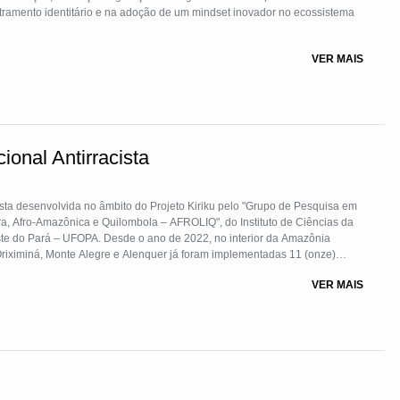
etramento identitário e na adoção de um mindset inovador no ecossistema
VER MAIS
o para carreiras e negócios voltados para a comunidade negra, buscamos
ilizando a tecnologia como meio para promover justiça econômica.
ndedorismo e à inovação destinados à população afrobrasileira.
ecionada à busca por oportunidades e ao desenvolvimento de habilidades
gros. Nossa metodologia é solidamente fundamentada na Transformação
ional Antirracista
r a comunidade negra para uma participação ativa e bem-sucedida no
riku pelo "Grupo de Pesquisa em
leira, Afro-Amazônica e Quilombola – AFROLIQ", do Instituto de Ciências da
te do Pará – UFOPA. Desde o ano de 2022, no interior da Amazônia
Oriximiná, Monte Alegre e Alenquer já foram implementadas 11 (onze)
moras”, “Sankofa”, “Lelê”, “Curumim”, “Kiriku”, “Bucala”, “Marina dos
VER MAIS
e Melo Itinerante”.