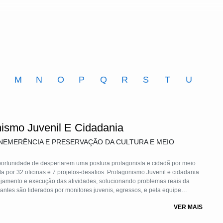
M
N
O
P
Q
R
S
T
U
ismo Juvenil E Cidadania
EMERÊNCIA E PRESERVAÇÃO DA CULTURA E MEIO
ortunidade de despertarem uma postura protagonista e cidadã por meio
por 32 oficinas e 7 projetos-desafios. Protagonismo Juvenil e cidadania
nejamento e execução das atividades, solucionando problemas reais da
antes são liderados por monitores juvenis, egressos, e pela equipe
rendizagem relevante e significativa capaz de alterar a trajetória de vida
VER MAIS
-emocionais relevantes para uma vida plena.