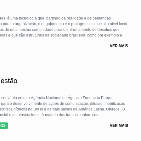
res’ é uma tecnologia que, partindo da realidade e de demandas
o para a organização, o engajamento e o protagonismo social a nível local
as de uma mesma comunidade para o enfrentamento de desafios que
ssoas e que são estruturais da sociedade brasileira, como por exemplo a
VER MAIS
comunidade, trabalhando para costurar uma rede popular de
vem, se consolidando enquanto peças fundamentais para multiplicar
moradia, acesso à justiça e outros problemas estruturais da sociedade
ação de Agentes Populares enquanto tecnologia social na medida em que é
ientíficos que, aplicado a determinadas situações, contribui para a
estão
s das comunidades, buscando viabilizar territórios saudáveis e
icas públicas.
pulares utiliza as bases da Educação Popular para enfrentar desafios
m convênio entre a Agência Nacional de Águas e Fundação Parque
l, para o desenvolvimento de ações de comunicação, difusão, mobilização
es ou centro de atendimento à saúde popular.
ecursos hídricos no Brasil e demais países da América Latina. Oferece 33
ncial e autoinstrucional. A maioria das turmas contam com
dores e moradoras de uma comunidade, a tecnologia inclui tanto a
dos para o idioma espanhol. Em 53 meses de projeto, serão ofertadas 30
COS
VER MAIS
s que são elencados a partir da realidade dos educandos e educandas,
as - de todos os estados brasileiros e todos os países da América Lat
dades que sirvam de base para a continuação dos trabalhos. Neste sentido
lemas sociais.