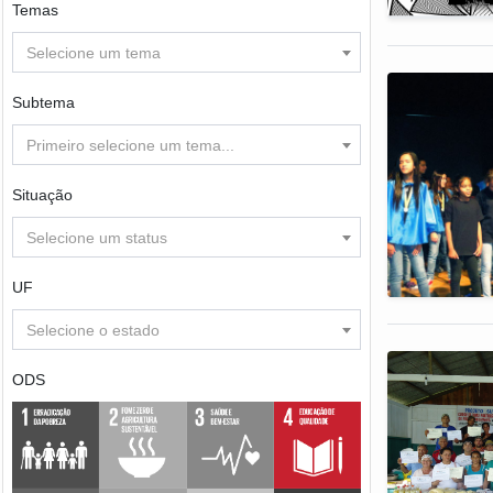
Temas
Selecione um tema
Subtema
Primeiro selecione um tema...
Situação
Selecione um status
UF
Selecione o estado
ODS