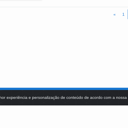
A Escola Nacional Paulo Freire, em conjunto com 
Movimento dos Trabalhadores e Trabalhadoras Rur
«
1
de Agentes Populares de Saúde (2020/2021) e Age
Paraíba, Minas Gerais, Goiás, Rio Grande do Sul, 
hor experiência e personalização de conteúdo de acordo com a noss
MA DE TECNOLOGIAS
IDENTIDADE VISUAL
MIDIATECA
DE SELEÇÕES PÚBLICAS
NOTÍCIAS