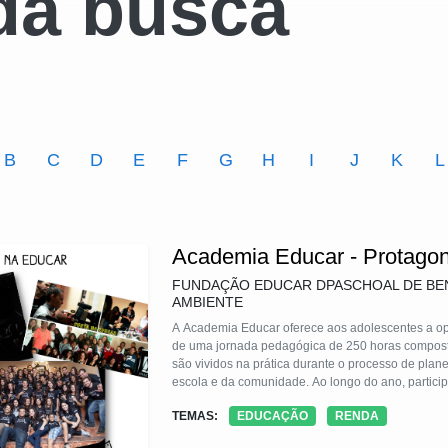
da busca
B
C
D
E
F
G
H
I
J
K
L
Academia Educar - Protagon
FUNDAÇÃO EDUCAR DPASCHOAL DE BEN
AMBIENTE
A Academia Educar oferece aos adolescentes a op
de uma jornada pedagógica de 250 horas composta 
são vividos na prática durante o processo de pla
escola e da comunidade. Ao longo do ano, particip
Educar, que facilitam o processo garantindo uma ap
TEMAS:
EDUCAÇÃO
RENDA
desses jovens que consolidam competências sócio