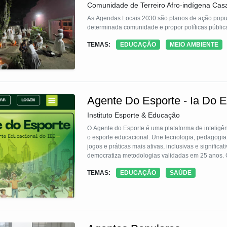
Comunidade de Terreiro Afro-indígena Cas
As Agendas Locais 2030 são planos de ação popu
determinada comunidade e propor políticas públic
TEMAS:
EDUCAÇÃO
MEIO AMBIENTE
Agente Do Esporte - Ia Do 
Instituto Esporte & Educação
O Agente do Esporte é uma plataforma de inteligênci
o esporte educacional. Une tecnologia, pedagogia 
jogos e práticas mais ativas, inclusivas e signific
democratiza metodologias validadas em 25 anos. Gr
reduz o sedentarismo e melhora o bem-estar de e
TEMAS:
EDUCAÇÃO
SAÚDE