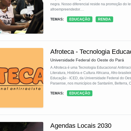
negra. Nosso diferencial reside na promoção do l
afroempreendedor.
TEMAS:
EDUCAÇÃO
RENDA
Por meio de hackathons e programas de aceleraçã
conferir uma verdadeira autonomia e liberdade, ut
Atuamos de maneira efetiva no estímulo ao empree
Enfatizamos a educação como pilar essencial, dir
e competências para empreendedores e jovens ne
Afroteca - Tecnologia Educac
Digital, visando não apenas trazer, mas capacita
mercado digital.
Universidade Federal do Oeste do Pará
A Afroteca é uma Tecnologia Educacional Antirracista desenvolvida no âmbito do Projeto Ki
Literatura, História e Cultura Africana, Afro-brasi
Educação - ICED, da Universidade Federal do Oes
Paraense, nos municípios de Santarém, Belterra, 
Afrotecas. São elas: Afrotecas “Willivane Melo”, “A
TEMAS:
EDUCAÇÃO
Santos”, “Abayomi”, “Ambirá” e a “Afroteca Willivan
Agendas Locais 2030