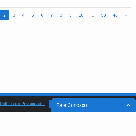
o Movimento Brasil Popular (MBP), Levante Popular da Juventude,
ais sem Terra (MST), FioCruz e outras organizações, realizou formações
2
3
4
5
6
7
8
9
10
...
39
40
»
ntes Populares de Alimentação (2022/2023), nos estados de São Paulo,
Pernambuco, Bahia, Rio Grande do Norte e Distrito Federal.
a
Política de Privacidade.
BANCO DO BRASIL
OK
Fale Conosco
BB INTEGRA
PROGRAMA AABB COMUNIDADE