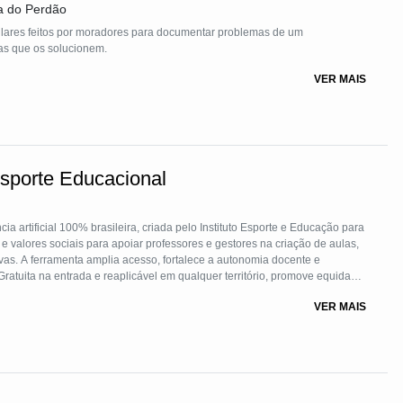
a do Perdão
lares feitos por moradores para documentar problemas de um
as que os solucionem.
VER MAIS
Esporte Educacional
a artificial 100% brasileira, criada pelo Instituto Esporte e Educação para
e valores sociais para apoiar professores e gestores na criação de aulas,
ativas. A ferramenta amplia acesso, fortalece a autonomia docente e
atuita na entrada e reaplicável em qualquer território, promove equidade,
ducadores e estudantes.
VER MAIS