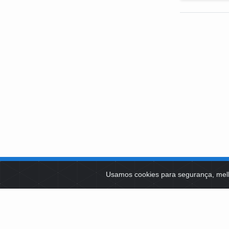
SOBRE NÓS
Usamos cookies para segurança, mel
PLATAFOR
Como Atuamos
SOCIAIS
Apoio a Projetos Sociais
Conselheiros
EDITAIS 
Gestores