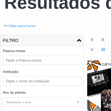
Resultados 
Voltar para home
#
A
FILTRO
V
W
Palavra-chave
Instituição
Ano do prêmio
Selecione o ano