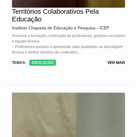
Territórios Colaborativos Pela
Educação
Instituto Chapada de Educação e Pesquisa - ICEP
Promove a formação continuada de professores, gestores escolares
e equipe técnica
– Professores passam a apresentar mais qualidade na abordagem
técnica e melhor domínio de conteúdos;
TEMAS:
EDUCAÇÃO
VER MAIS
– Método progressivo baseado nos contextos culturais de cada
região;
– Todos os entes da rede tornam-se partícipes do processo de
educar.
Metodologia eficaz e de resultados rápidos
– Foco na ampliação da capacidade de aprendizagem dos alunos;
– Desenvolvimento da autonomia dos estudantes na busca do
conhecimento;
– Crescimentos das notas nas avaliações nacionais;