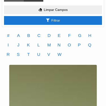
Limpar Campos
Filtrar
#
A
B
C
D
E
F
G
H
I
J
K
L
M
N
O
P
Q
R
S
T
U
V
W