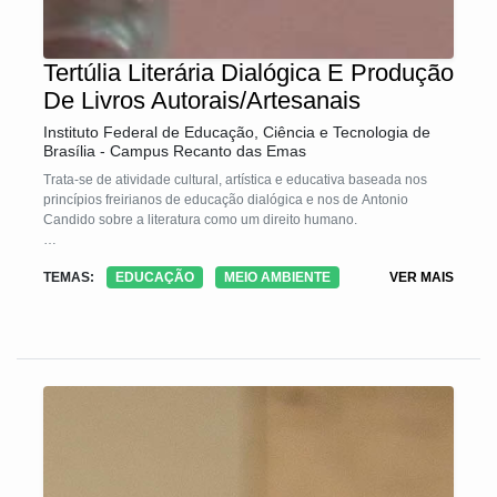
Tertúlia Literária Dialógica E Produção
De Livros Autorais/Artesanais
Instituto Federal de Educação, Ciência e Tecnologia de
Brasília - Campus Recanto das Emas
Trata-se de atividade cultural, artística e educativa baseada nos
princípios freirianos de educação dialógica e nos de Antonio
Candido sobre a literatura como um direito humano.
A Tecnologia Social é resultado da junção de quatro iniciativas
TEMAS:
EDUCAÇÃO
MEIO AMBIENTE
VER MAIS
sociais: mapa da vida, tertúlia literária dialógica, escrita criativa e
produção de livros autorais/artesanais. O público de interesse são
mulheres em vulnerabilidade social e os princípios que norteiam
todo o processo são: diálogo igualitário, inteligência cultural,
dimensão instrumental, criação de sentido, solidariedade,
igualdade de diferenças e desfrute da arte. Tais princípios garantem
empoderamento e protagonismo social das participantes.