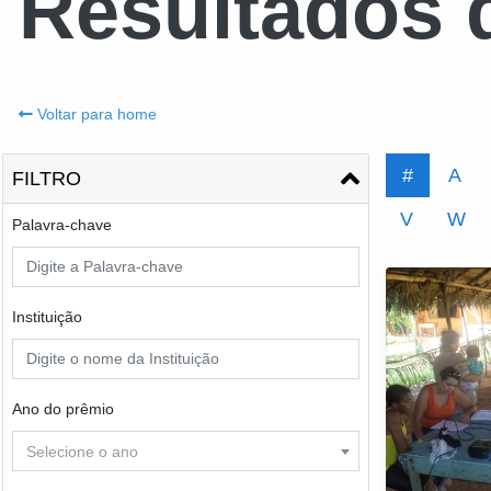
Resultados 
Voltar para home
#
A
FILTRO
V
W
Palavra-chave
Instituição
Ano do prêmio
Selecione o ano