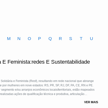
M
N
O
P
Q
R
S
T
U
 E Feminista:redes E Sustentabilidade
Solidária e Feminista (Resf), resultando em rede nacional que abrange
 por mulheres em nove estados: RS, PR, SP, RJ, DF, PA, CE, RN e PE.
segmento e/ou arranjos econômicos locais/territoriais, estão mapeados
ealizadas ações de qualificação técnica e produtiva, articulação
agonismo na construção da economia solidária, numa estratégia de apoio às
VER MAIS
to produtivo de seus empreendimentos e desenvolvimento loc