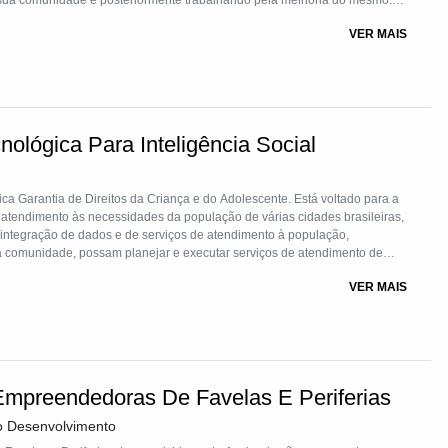
sua comunidade e posteriormente trabalhando pela melhoria do mesmo.
oio da comunidade e baseiam em reuniões comunitárias, entrega de
VER MAIS
 voluntariado com vistas ao engajamento cívico da comunidade.
ológica Para Inteligência Social
ica Garantia de Direitos da Criança e do Adolescente. Está voltado para a
atendimento às necessidades da população de várias cidades brasileiras,
e integração de dados e de serviços de atendimento à população,
a comunidade, possam planejar e executar serviços de atendimento de
 Está tecnologia permite que as próprias organizações sociais e
VER MAIS
il, melhorem o seu planejamento com informações atualizadas.
Empreendedoras De Favelas E Periferias
o Desenvolvimento