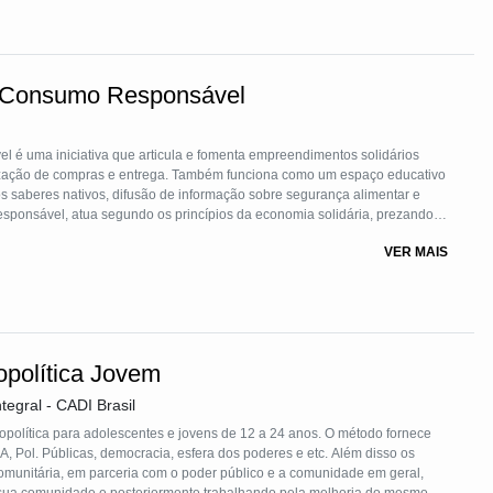
 Consumo Responsável
é uma iniciativa que articula e fomenta empreendimentos solidários
anização de compras e entrega. Também funciona como um espaço educativo
 saberes nativos, difusão de informação sobre segurança alimentar e
onsável, atua segundo os princípios da economia solidária, prezando
ato direto entre produtores e consumidores, através de um sistema de
VER MAIS
 atualmente com a adesão de 23 famílias de produtores.
opolítica Jovem
tegral - CADI Brasil
política para adolescentes e jovens de 12 a 24 anos. O método fornece
, Pol. Públicas, democracia, esfera dos poderes e etc. Além disso os
 comunitária, em parceria com o poder público e a comunidade em geral,