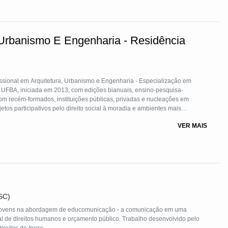
 Urbanismo E Engenharia - Residência
issional em Arquitetura, Urbanismo e Engenharia - Especialização em
, UFBA, iniciada em 2013, com edições bianuais, ensino-pesquisa-
om recém-formados, instituições públicas, privadas e nucleações em
tos participativos pelo direito social à moradia e ambientes mais
rmação profissional e cidadã. A TS que busca interagir ciência, técnica,
VER MAIS
impulsionadores de cidades melhores e mais justas.
SC)
e jovens na abordagem de educomunicação - a comunicação em uma
rial de direitos humanos e orçamento público. Trabalho desenvolvido pelo