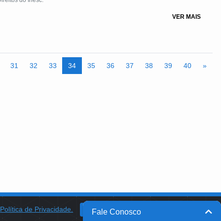
reitos do Inesc.
VER MAIS
31
32
33
34
35
36
37
38
39
40
»
a
Política de Privacidade.
BANCO DO BRASIL
OK
Fale Conosco