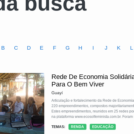
da busca
B
C
D
E
F
G
H
I
J
K
L
Rede De Economia Solidária
Para O Bem Viver
Guayí
Articulação e fortalecimento da Rede de Economia 
220 empreendimentos, compostos majoritariamente
Estes empreendimentos, reunidos em 25 redes por 
na plataforma www.ecosolfeminista.com.br. Foram r
institucional e incentivo à participação e ao prot
TEMAS:
RENDA
EDUCAÇÃO
iniciativas econômica das mulheres, fortalecimen