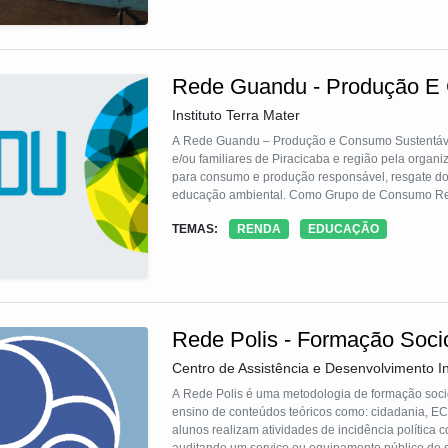
Rede Guandu - Produção E
Instituto Terra Mater
A Rede Guandu – Produção e Consumo Sustentável 
e/ou familiares de Piracicaba e região pela org
para consumo e produção responsável, resgate dos
educação ambiental. Como Grupo de Consumo Resp
pelo acesso a produtos de origem ecológica e cont
TEMAS:
RENDA
EDUCAÇÃO
venda semanal de cesta de produtos. A Rede conta
Rede Polis - Formação Soci
Centro de Assistência e Desenvolvimento In
A Rede Polis é uma metodologia de formação socio
ensino de conteúdos teóricos como: cidadania, ECA
alunos realizam atividades de incidência política