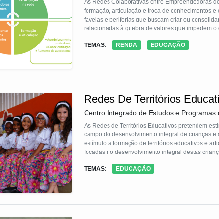
As Redes Colaborativas entre Empreendedoras de 
formação, articulação e troca de conhecimentos e
favelas e periferias que buscam criar ou consolid
relacionadas à quebra de valores que impedem o 
relações, não só de trabalho, mas também familiar, s
TEMAS:
RENDA
EDUCAÇÃO
Redes De Territórios Educat
Centro Integrado de Estudos e Programas 
As Redes de Territórios Educativos pretendem est
campo do desenvolvimento integral de crianças e a
estímulo a formação de territórios educativos e ar
focadas no desenvolvimento integral destas criança
estratégicos: educação para além dos muros da es
TEMAS:
EDUCAÇÃO
interinstitucional; a articulação de políticas públi