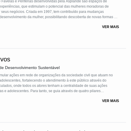
Favelas e Periferias desenvolvidas pela Asplande são espaços de
 experiências, que estimulam o potencial das mulheres moradoras de
ar seus negócios. Criada em 1997, tem contribuído para mudanças
desenvolvimento da mulher, possibilitando descoberta de novas formas de
ocial e política.
VER MAIS
ivos
de Desenvolvimento Sustentável
imular ações em rede de organizações da sociedade civil que atuam no
dolescentes, fortalecendo o atendimento à este público através do
ticulados, onde todos os atores tenham a centralidade de suas ações
s e adolescentes. Para tanto, se guia através de quatro pilares
cola, a corresponsabilização de atores na perspectiva da ação
VER MAIS
cas e o fortalecimento de organizações da sociedade civil.