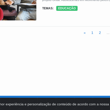
projeto Onda: Adolescentes em Movimento pelos Di
TEMAS:
EDUCAÇÃO
«
1
2
...
hor experiência e personalização de conteúdo de acordo com a noss
MA DE TECNOLOGIAS
IDENTIDADE VISUAL