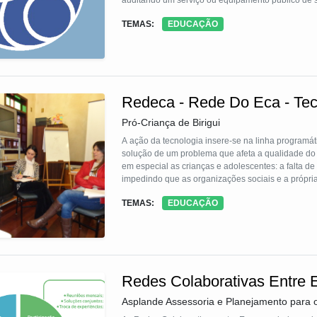
auditando um serviço ou equipamento público de 
As atividades são lideradas pelos alunos com ap
TEMAS:
EDUCAÇÃO
inventários sociais, e a promoção de uma ação de
Redeca - Rede Do Eca - Tecn
Pró-Criança de Birigui
A ação da tecnologia insere-se na linha programát
solução de um problema que afeta a qualidade do 
em especial as crianças e adolescentes: a falta d
impedindo que as organizações sociais e a própri
forma eficaz e com melhor utilização dos recursos.
TEMAS:
EDUCAÇÃO
futuramente os governos façam um diagnóstico ág
Redes Colaborativas Entre 
Asplande Assessoria e Planejamento para 