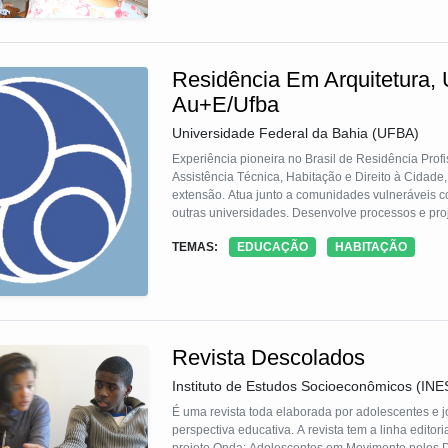
Residência Em Arquitetura,
Au+E/Ufba
Universidade Federal da Bahia (UFBA)
Experiência pioneira no Brasil de Residência Prof
Assistência Técnica, Habitação e Direito à Cidade
extensão. Atua junto a comunidades vulneráveis c
outras universidades. Desenvolve processos e proje
inclusivos, seguros e sustentáveis, viabilizando fo
TEMAS:
EDUCAÇÃO
HABITAÇÃO
inovação e autogestão, promovendo instrumentos 
Revista Descolados
Instituto de Estudos Socioeconômicos (INE
É uma revista toda elaborada por adolescentes 
perspectiva educativa. A revista tem a linha edito