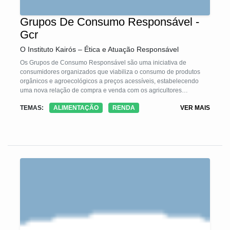
Grupos De Consumo Responsável -
Gcr
O Instituto Kairós – Ética e Atuação Responsável
Os Grupos de Consumo Responsável são uma iniciativa de
consumidores organizados que viabiliza o consumo de produtos
orgânicos e agroecológicos a preços acessíveis, estabelecendo
uma nova relação de compra e venda com os agricultores
familiares e consumidores, estimulando a proximidade entre estes
TEMAS:
ALIMENTAÇÃO
RENDA
VER MAIS
dois atores, fortalecendo os circuitos curtos de comercialização.
Seus relacionamentos internos e externos, estão baseados nos
princípios da Economia Solidária e do Comércio Justo e Solidário,
como a transparência de preços e a autogestão. Esta é uma das
formas de valorizar e fortalecer a produção familiar orgânica e
agroecológica, pois abre uma nova possibilidade de mercado aos
agricultores.