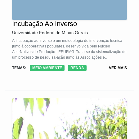
Incubação Ao Inverso
Universidade Federal de Minas Gerais
A Incubação ao Inverso é um metodologia de intervenção técnica
junto à cooperativas populares, desenvolvida pelo Núcleo
AlterNativas de Produção - EEUFMG. Trata-se da sistematização de
um processo de pesquisa-ação junto às Associações e
Cooperativas de Catadores de Materiais Recicláveis (ACs). O
TEMAS:
MEIO AMBIENTE
RENDA
VER MAIS
princípio balizador da tecnologia é a imersão dos técnicos nas ACs,
em um processo de residência técnica para responder a demandas
concretas das políticas públicas de reciclagem, projetando
dispositivos materiais e processos na cadeia produtiva. Essa
tecnologia se propõe a estruturar a cooperação entre os saberes e
conhecimentos dos catadores e dos técnicos em processos de
projeto colaborativos.