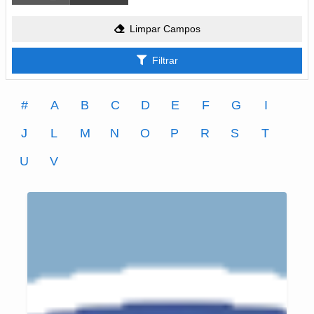
Limpar Campos
Filtrar
#
A
B
C
D
E
F
G
I
J
L
M
N
O
P
R
S
T
U
V