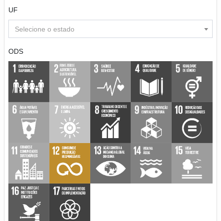
UF
Selecione o estado
ODS