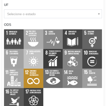
UF
Selecione o estado
ODS