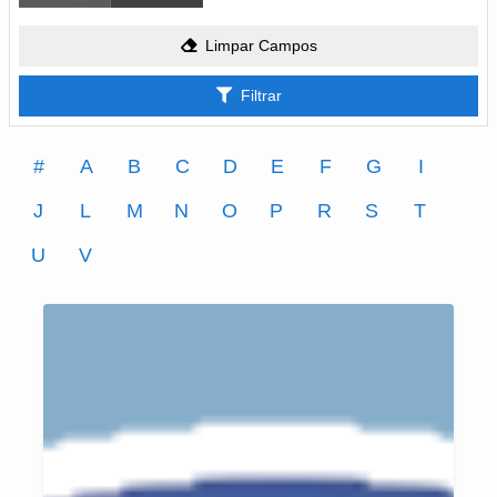
Limpar Campos
Filtrar
#
A
B
C
D
E
F
G
I
J
L
M
N
O
P
R
S
T
U
V