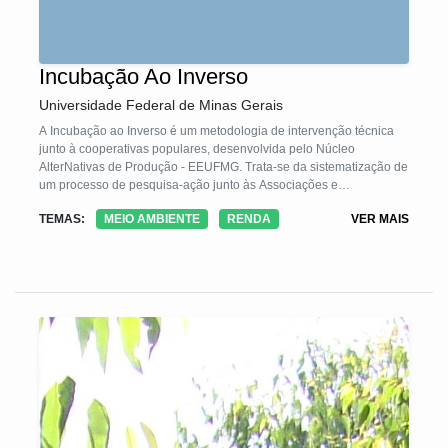
Incubação Ao Inverso
Universidade Federal de Minas Gerais
A Incubação ao Inverso é um metodologia de intervenção técnica
junto à cooperativas populares, desenvolvida pelo Núcleo
AlterNativas de Produção - EEUFMG. Trata-se da sistematização de
um processo de pesquisa-ação junto às Associações e
Cooperativas de Catadores de Materiais Recicláveis (ACs). O
TEMAS:
MEIO AMBIENTE
RENDA
VER MAIS
princípio balizador da tecnologia é a imersão dos técnicos nas ACs,
em um processo de residência técnica para responder a demandas
concretas das políticas públicas de reciclagem, projetando
dispositivos materiais e processos na cadeia produtiva. Essa
tecnologia se propõe a estruturar a cooperação entre os saberes e
conhecimentos dos catadores e dos técnicos em processos de
projeto colaborativos.