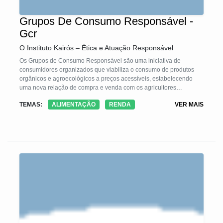
Grupos De Consumo Responsável -
Gcr
O Instituto Kairós – Ética e Atuação Responsável
Os Grupos de Consumo Responsável são uma iniciativa de
consumidores organizados que viabiliza o consumo de produtos
orgânicos e agroecológicos a preços acessíveis, estabelecendo
uma nova relação de compra e venda com os agricultores
familiares e consumidores, estimulando a proximidade entre estes
TEMAS:
ALIMENTAÇÃO
RENDA
VER MAIS
dois atores, fortalecendo os circuitos curtos de comercialização.
Seus relacionamentos internos e externos, estão baseados nos
princípios da Economia Solidária e do Comércio Justo e Solidário,
como a transparência de preços e a autogestão. Esta é uma das
formas de valorizar e fortalecer a produção familiar orgânica e
agroecológica, pois abre uma nova possibilidade de mercado aos
agricultores.