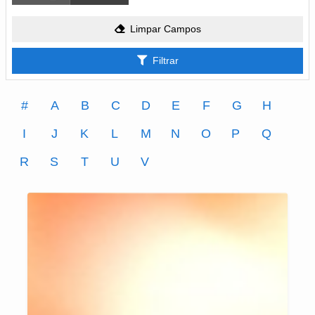
Limpar Campos
Filtrar
#
A
B
C
D
E
F
G
H
I
J
K
L
M
N
O
P
Q
R
S
T
U
V