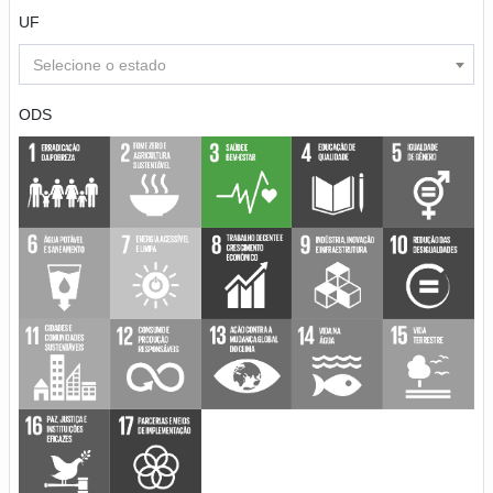
UF
Selecione o estado
ODS