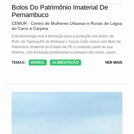
Bolos Do Patrimônio Imaterial De
Pernambuco
CEMUR - Centro de Mulheres Urbanas e Rurais de Lagoa
do Carro e Carpina
Esta tecnologia visa a formação para a produção dos bolos: de
Rolo, de Tapioca,Pé de Moleque e Souza Leão, todos com título de
Patrimônio Imaterial do Estado de PE e contendo parte de sua
História, com formação profissional no preparo dos bolos, assim
como de sua importância para a formação cultural dessa região.
TEMAS:
RENDA
ALIMENTAÇÃO
VER MAIS
Atendendo a mulheres rurais e urbanas em situação de risco e
vulnerabilidade. Tornando possível o empoderamento, formação e
inserção no mercado de trabalho. Já aplicado em comunidades
quilombolas e urbanas, o projeto formou mulheres que hoje estão
habilitadas e fornecendo bolos para a merenda escolar através do
PNAE e PAA no município de Lagoa do Carro.