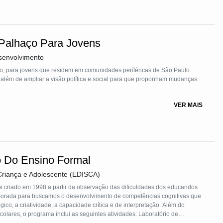
Palhaço Para Jovens
esenvolvimento
o, para jovens que residem em comunidades períféricas de São Paulo.
nos, além de ampliar a visão política e social para que proponham mudanças
VER MAIS
o Do Ensino Formal
Criança e Adolescente (EDISCA)
i criado em 1998 a partir da observação das dificuldades dos educandos
imorada para buscamos o desenvolvimento de competências cognitivas que
ico, a criatividade, a capacidade crítica e de interpretação. Além do
lares, o programa inclui as seguintes atividades: Laboratório de