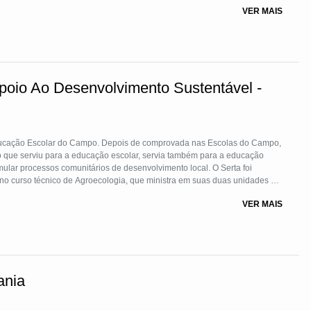
os de matemática e de leitura e escrita, que ocorrem sempre em novembro,
VER MAIS
urais da cidade conforme agenda disponível. Buscamos com esse
e nível dos educandos na escola formal.
oio Ao Desenvolvimento Sustentável -
ucação Escolar do Campo. Depois de comprovada nas Escolas do Campo,
 que serviu para a educação escolar, servia também para a educação
imular processos comunitários de desenvolvimento local. O Serta foi
 no curso técnico de Agroecologia, que ministra em suas duas unidades de
o, principalmente para transição agroecológica para e com as mulheres,
VER MAIS
rvenção. É uma metodologia de desenvolvimento de pessoas.
ania