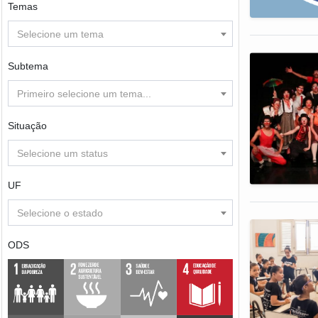
Temas
Selecione um tema
Subtema
Primeiro selecione um tema...
Situação
Selecione um status
UF
Selecione o estado
ODS