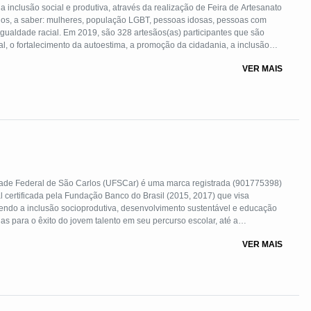
nclusão social e produtiva, através da realização de Feira de Artesanato
ados, a saber: mulheres, população LGBT, pessoas idosas, pessoas com
igualdade racial. Em 2019, são 328 artesãos(as) participantes que são
, o fortalecimento da autoestima, a promoção da cidadania, a inclusão
 da situação de violência e da vulnerabilidade que qualificou o(a)
VER MAIS
ior emancipação, autonomia e desligamento.
dade Federal de São Carlos (UFSCar) é uma marca registrada (901775398)
 certificada pela Fundação Banco do Brasil (2015, 2017) que visa
vendo a inclusão socioprodutiva, desenvolvimento sustentável e educação
as para o êxito do jovem talento em seu percurso escolar, até a
las públicas e unidades de acolhimento institucional (antigos orfanatos)
VER MAIS
mocracia. Nosso Programa oferece um verdadeiro plano de vida ao
sores ou aqueles potenciais talentos, em situações de vulnerabilidade,
lusão e a igualdade de oportunidades, o que caracteriza sua
em especial, em relação ao conteúdo abordado e uma metodologia inovativa
fica” e o “programa de desenvolvimento em habilidades socioemocionais
cipalmente nos princípios de redes neurais e em modelos construtivistas,