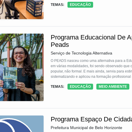
Português e matemática, ação continua; os projet
TEMAS:
EDUCAÇÃO
e as visitas guiadas a exposições de arte nos espaços cult
programa garantir a permanência e a progressão d
Programa Educacional De Ap
Peads
Serviço de Tecnologia Alternativa
O PEADS nasceu como uma alternativa para a Ed
em várias modalidades, foi sendo observado que o
popular, não formal. E mais ainda, servia para est
sistematizando e aplicou na formação profissional
ensino. E também nos diversos públicos de atuaçã
TEMAS:
EDUCAÇÃO
MEIO AMBIENTE
onde a realidade local é objeto de estudo e inte
Programa Espaço De Cidad
Prefeitura Municipal de Belo Horizonte