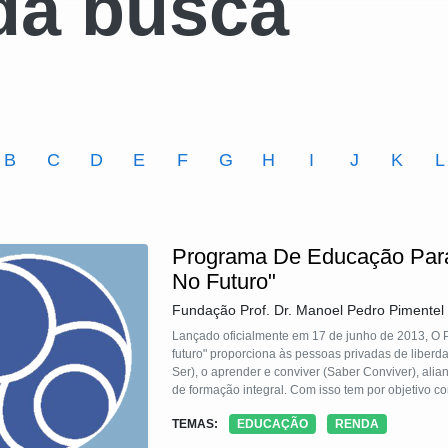
da busca
B
C
D
E
F
G
H
I
J
K
L
Programa De Educação Para 
No Futuro"
Fundação Prof. Dr. Manoel Pedro Pimente
Lançado oficialmente em 17 de junho de 2013, O 
futuro" proporciona às pessoas privadas de liberd
Ser), o aprender e conviver (Saber Conviver), ali
de formação integral. Com isso tem por objetivo c
e competências que ampliem suas possibilidades d
TEMAS:
EDUCAÇÃO
RENDA