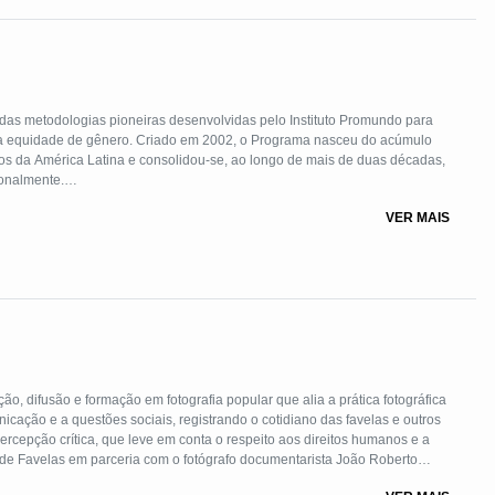
s metodologias pioneiras desenvolvidas pelo Instituto Promundo para
 a equidade de gênero. Criado em 2002, o Programa nasceu do acúmulo
rios da América Latina e consolidou-se, ao longo de mais de duas décadas,
ionalmente.
VER MAIS
culinidades são construções sociais, atravessadas por expectativas
em suas relações, exercem seus direitos e se responsabilizam pelo
m processos educativos, campanhas comunitárias, produção de materiais
áticas baseadas no respeito, na corresponsabilidade, na não violência e
cas públicas – como a Política Nacional de Atenção Integral à Saúde do
lobais da ONU, incluindo os Objetivos de Desenvolvimento Sustentável,
íses e contextos, com resultados em múltiplos níveis: individual,
.
 difusão e formação em fotografia popular que alia a prática fotográfica
cação e a questões sociais, registrando o cotidiano das favelas e outros
percepção crítica, que leve em conta o respeito aos direitos humanos e a
la de Fotografia Popular, Oficinas Livres, Acervo Digital de Fotografia