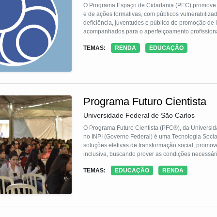
O Programa Espaço de Cidadania (PEC) promove a i
e de ações formativas, com públicos vulnerabiliz
deficiência, juventudes e público de promoção de 
acompanhados para o aperfeiçoamento profissional
social, econômica e produtiva, visando a superação
TEMAS:
RENDA
EDUCAÇÃO
artesão(a) participar do programa até sua poster
Programa Futuro Cientista
Universidade Federal de São Carlos
O Programa Futuro Cientista (PFC®), da Universi
no INPI (Governo Federal) é uma Tecnologia Social
soluções efetivas de transformação social, promo
inclusiva, buscando prover as condições necessári
Universidade. O PFC investe em estudantes de esco
TEMAS:
EDUCAÇÃO
RENDA
respeitando o paradigma de ética, cidadania e de
estudante “adotado”, permitindo que jovens promis
tenham acesso à Universidade, consolidando a inc
singularidade como projeto e tecnologia social, 
e de grande impacto social como a “escola cientí
(Prodhase)”. Ressalta-se que o PFC se baseia prin