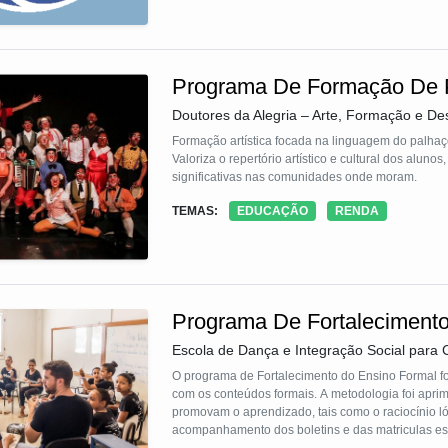
Programa De Formação De 
Doutores da Alegria – Arte, Formação e D
Formação artística focada na linguagem do palhaç
Valoriza o repertório artístico e cultural dos alu
significativas nas comunidades onde moram.
TEMAS:
EDUCAÇÃO
RENDA
Programa De Fortaleciment
Escola de Dança e Integração Social para 
O programa de Fortalecimento do Ensino Formal fo
com os conteúdos formais. A metodologia foi apr
promovam o aprendizado, tais como o raciocínio lóg
acompanhamento dos boletins e das matriculas esco