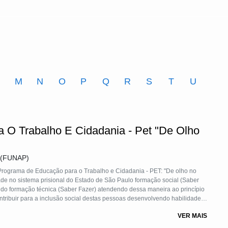
M
N
O
P
Q
R
S
T
U
O Trabalho E Cidadania - Pet "De Olho
l (FUNAP)
Programa de Educação para o Trabalho e Cidadania - PET: "De olho no
ade no sistema prisional do Estado de São Paulo formação social (Saber
ando formação técnica (Saber Fazer) atendendo dessa maneira ao princípio
ontribuir para a inclusão social destas pessoas desenvolvendo habilidades
e inserção no mundo do trabalho, geração de renda e participação social.
VER MAIS