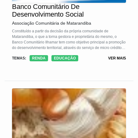
Banco Comunitário De
Desenvolvimento Social
Associação Comunitária de Matarandiba
Constituído a partir da decisão da própria comunidade de
Matarandiba, o que a torna gestora e proprietária do mesmo, o
Banco Comunitário Ilhamar tem como objetivo principal a promoção
do desenvolvimento territorial, através do serviço de micro crédito
solidário e circulação de moeda social própria, fomentando à
TEMAS:
RENDA
EDUCAÇÃO
VER MAIS
criação de redes locais de produção, comercialização e consumo.
Baseia-se no apoio às iniciativas de economia solidária em seus
diversos âmbitos, como: empreendimentos sócios produtivos, de
prestação de serviços, de apoio à comercialização (bodegas,
mercadinhos, bares, lojas, feiras de economia solidária etc.) e
organizações de consumidores e/ou usuários.