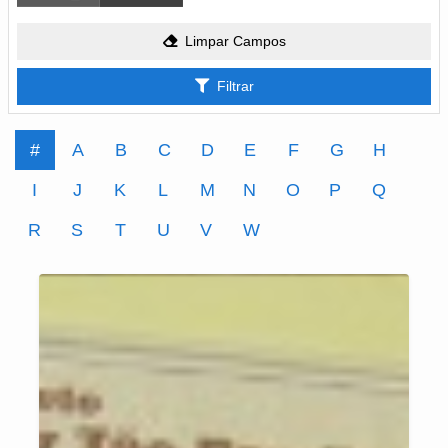
Limpar Campos
Filtrar
#
A
B
C
D
E
F
G
H
I
J
K
L
M
N
O
P
Q
R
S
T
U
V
W