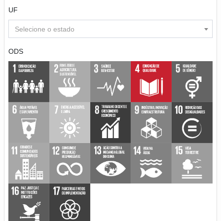
UF
Selecione o estado
ODS