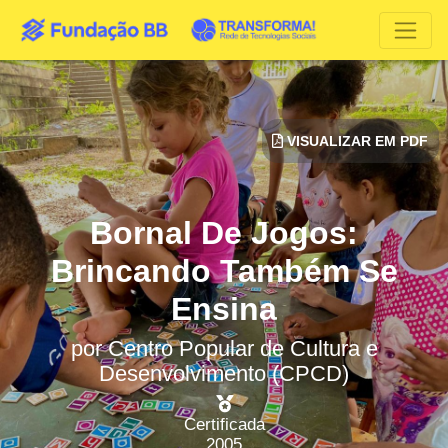
VISUALIZAR EM PDF
Bornal De Jogos:
Brincando Também Se
Ensina
por
Centro Popular de Cultura e
Desenvolvimento (CPCD)
Certificada
2005