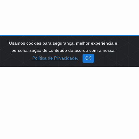
Usamos cookies para segurança, melhor experiência e
personalização de conteúdo de acordo com a nossa
Política de Privacidade.
OK
SOBRE NÓS
Como Atuamos
Apoio a Projetos Sociais
Conselheiros
Gestores
Governança
PLATAFORMA DE TECNOLOGIAS SOCIAIS
EDITAIS DE SELEÇÕES PÚBLICAS