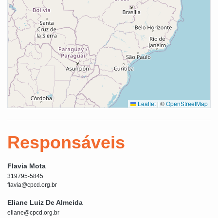
Leaflet
|
©
OpenStreetMap
Responsáveis
Flavia Mota
319795-5845
flavia@cpcd.org.br
Eliane Luiz De Almeida
eliane@cpcd.org.br