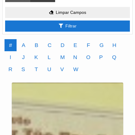
Limpar Campos
Filtrar
#
A
B
C
D
E
F
G
H
I
J
K
L
M
N
O
P
Q
R
S
T
U
V
W