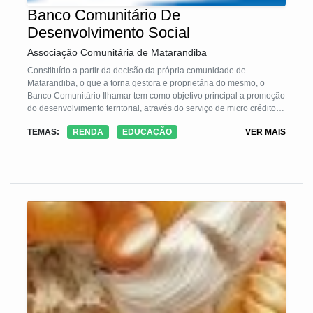
Banco Comunitário De
Desenvolvimento Social
Associação Comunitária de Matarandiba
Constituído a partir da decisão da própria comunidade de
Matarandiba, o que a torna gestora e proprietária do mesmo, o
Banco Comunitário Ilhamar tem como objetivo principal a promoção
do desenvolvimento territorial, através do serviço de micro crédito
solidário e circulação de moeda social própria, fomentando à
TEMAS:
RENDA
EDUCAÇÃO
VER MAIS
criação de redes locais de produção, comercialização e consumo.
Baseia-se no apoio às iniciativas de economia solidária em seus
diversos âmbitos, como: empreendimentos sócios produtivos, de
prestação de serviços, de apoio à comercialização (bodegas,
mercadinhos, bares, lojas, feiras de economia solidária etc.) e
organizações de consumidores e/ou usuários.