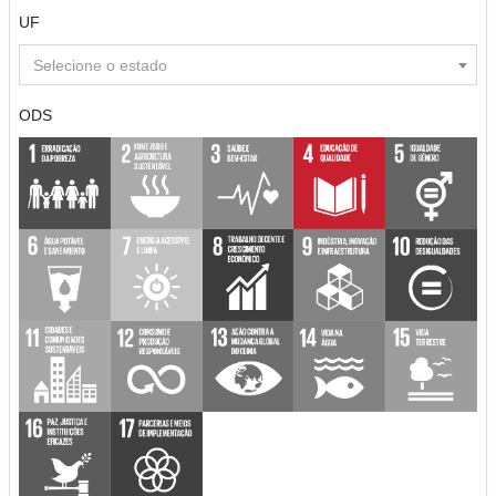
UF
Selecione o estado
ODS