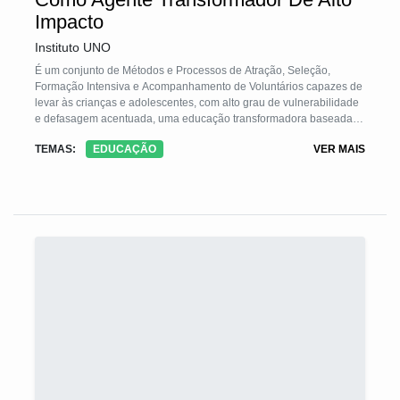
Impacto
Instituto UNO
É um conjunto de Métodos e Processos de Atração, Seleção,
Formação Intensiva e Acompanhamento de Voluntários capazes de
levar às crianças e adolescentes, com alto grau de vulnerabilidade
e defasagem acentuada, uma educação transformadora baseada
em princípios de aprendizagem não tradicional e focada no
TEMAS:
EDUCAÇÃO
VER MAIS
fortalecimento de vínculos. A TS prepara esses Educadores
Voluntários para atuarem em condições adversas onde o
comprometimento a longo prazo é o fator mais crítico. Concebida
sob 6 Pilares, vem sendo aperfeiçoada ao longo de 8 anos e gera
resultados evidentes e mensuráveis por meio de índices de
Retenção, Frequência, Comprometimento, Capacidade Técnica e
Qualidade de Vínculo.