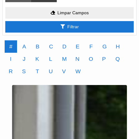
Limpar Campos
Filtrar
#
A
B
C
D
E
F
G
H
I
J
K
L
M
N
O
P
Q
R
S
T
U
V
W