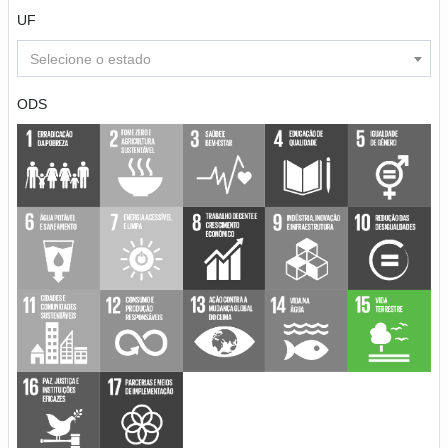
UF
Selecione o estado
ODS