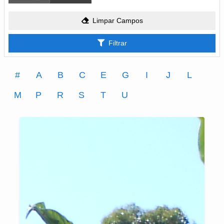
Limpar Campos
Filtrar
#
A
B
C
E
G
I
J
L
M
P
R
S
T
U