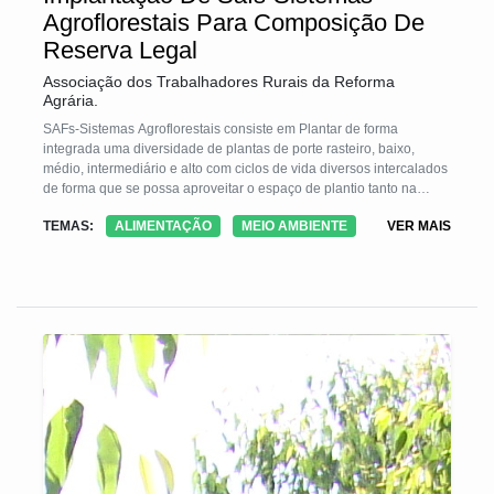
Agroflorestais Para Composição De
Reserva Legal
Associação dos Trabalhadores Rurais da Reforma
Agrária.
SAFs-Sistemas Agroflorestais consiste em Plantar de forma
integrada uma diversidade de plantas de porte rasteiro, baixo,
médio, intermediário e alto com ciclos de vida diversos intercalados
de forma que se possa aproveitar o espaço de plantio tanto na
vertical quanto na horizontal em uma escala de tempo previamente
TEMAS:
ALIMENTAÇÃO
MEIO AMBIENTE
VER MAIS
planejada. O SAF imita as florestas naturais, produz hortaliças,
grãos, tubérculos, frutos, madeiras, plantas capazes de fertilizar o
solo.O sistema de SAF favorece a micro e macro fauna, promove a
recuperação de solos degradados, infiltra água e estreita a relação
do homem com a terra. Garante autonomia alimentar para os
camponeses em quantidade, qualidade e diversidade.