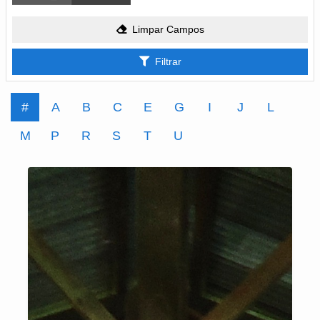
Limpar Campos
Filtrar
#
A
B
C
E
G
I
J
L
M
P
R
S
T
U