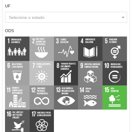
UF
Selecione o estado
ODS