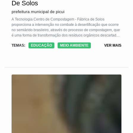
De Solos
prefeitura municipal de picui
A Tecnologia Centro de Compostagem - Fábrica de Solos
proporciona a intervenção no combate à desertificação que ocorre
no semiárido brasileiro, através do processo de compostagem, que
é uma forma de transformação dos resíduos orgânicos descartados
pela população em fertilizante orgânico, proporcionando a redução
TEMAS:
EDUCAÇÃO
MEIO AMBIENTE
VER MAIS
de resíduos sólidos, garantindo a participação social e servindo
como ferramenta para a educação ambiental através de aulas
práticas e teóricas no município de Picuí.