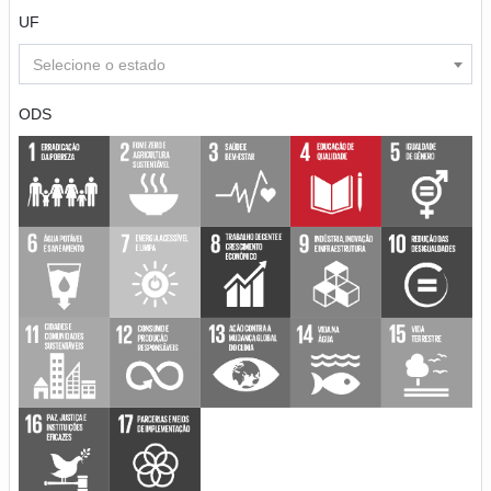
UF
Selecione o estado
ODS