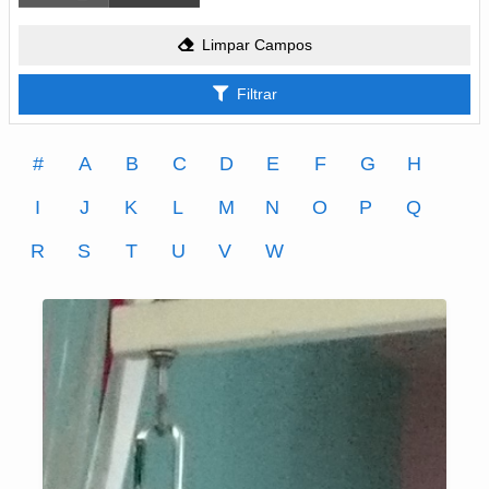
Limpar Campos
Filtrar
#
A
B
C
D
E
F
G
H
I
J
K
L
M
N
O
P
Q
R
S
T
U
V
W