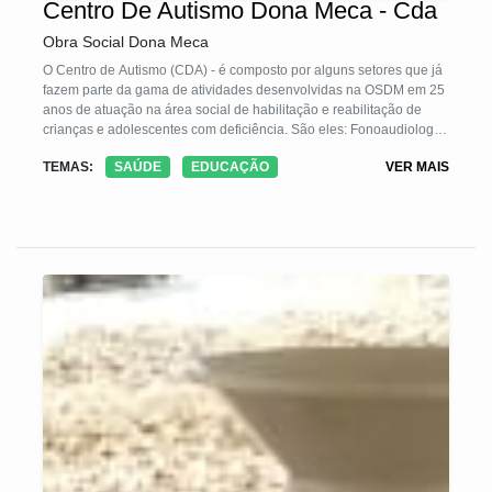
Centro De Autismo Dona Meca - Cda
Obra Social Dona Meca
O Centro de Autismo (CDA) - é composto por alguns setores que já
fazem parte da gama de atividades desenvolvidas na OSDM em 25
anos de atuação na área social de habilitação e reabilitação de
crianças e adolescentes com deficiência. São eles: Fonoaudiologia,
Terapia Ocupacional, Psicomotricidade e Psicologia, sendo estas
TEMAS:
SAÚDE
EDUCAÇÃO
VER MAIS
atividades a base do trabalho multidisciplinar de Estimulação
Neurossensorial do CDA. Para ser atendida pelo CDA, a criança
precisa estar diagnosticada dentro do Espectro do Autismo ou em
investigação, apresentando alteração da interação social, da
comunicação verbal e não-verbal, e alteração do comportamento.