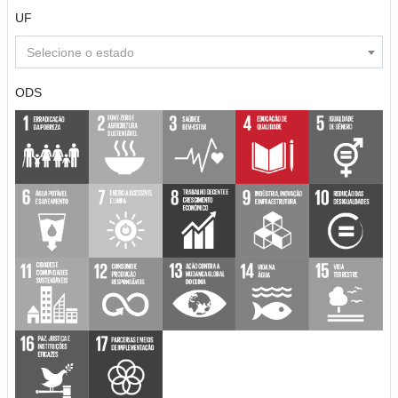
UF
Selecione o estado
ODS