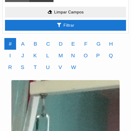
Limpar Campos
Filtrar
#
A
B
C
D
E
F
G
H
I
J
K
L
M
N
O
P
Q
R
S
T
U
V
W