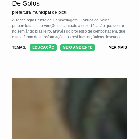
De Solos
prefeitura municipal de picui
A Tecnologia Centro de Compostagem - Fábrica de Solos
proporciona a intervenção no combate à desertificação que ocorre
no semiárido brasileiro, através do processo de compostagem, que
é uma forma de transformação dos resíduos orgânicos descartados
pela população em fertilizante orgânico, proporcionando a redução
TEMAS:
EDUCAÇÃO
MEIO AMBIENTE
VER MAIS
de resíduos sólidos, garantindo a participação social e servindo
como ferramenta para a educação ambiental através de aulas
práticas e teóricas no município de Picuí.