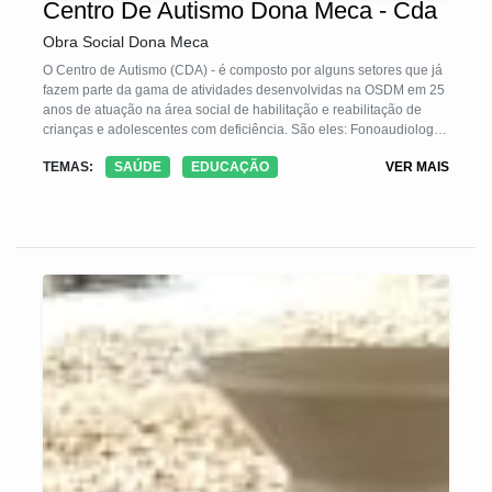
Centro De Autismo Dona Meca - Cda
Obra Social Dona Meca
O Centro de Autismo (CDA) - é composto por alguns setores que já
fazem parte da gama de atividades desenvolvidas na OSDM em 25
anos de atuação na área social de habilitação e reabilitação de
crianças e adolescentes com deficiência. São eles: Fonoaudiologia,
Terapia Ocupacional, Psicomotricidade e Psicologia, sendo estas
TEMAS:
SAÚDE
EDUCAÇÃO
VER MAIS
atividades a base do trabalho multidisciplinar de Estimulação
Neurossensorial do CDA. Para ser atendida pelo CDA, a criança
precisa estar diagnosticada dentro do Espectro do Autismo ou em
investigação, apresentando alteração da interação social, da
comunicação verbal e não-verbal, e alteração do comportamento.