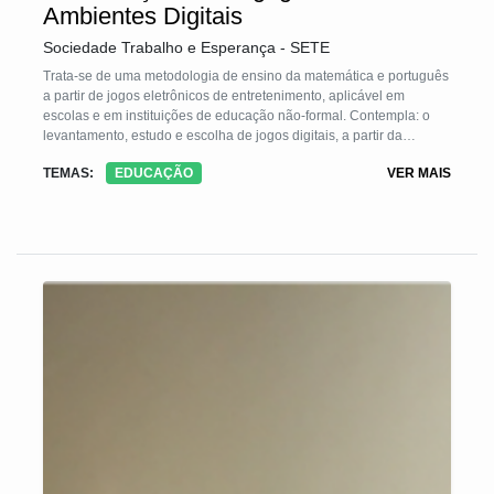
Ambientes Digitais
Sociedade Trabalho e Esperança - SETE
Trata-se de uma metodologia de ensino da matemática e português
a partir de jogos eletrônicos de entretenimento, aplicável em
escolas e em instituições de educação não-formal. Contempla: o
levantamento, estudo e escolha de jogos digitais, a partir da
comunidade educativa; a elaboração de atividades que exploram
TEMAS:
EDUCAÇÃO
VER MAIS
leitura/escrita e a matemática presentes nos jogos de modo
implícito ou explícito; a realização de oficinas para os estudantes,
organizados em pequenos grupos com base no domínio conceitual,
intermediados por um mediador problematizador. Todas as etapas
contam com o protagonismo dos educandos, desde a escolha dos
jogos, a elaboração de atividades e a vivência das mesmas.