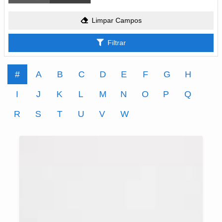
Limpar Campos
Filtrar
#
A
B
C
D
E
F
G
H
I
J
K
L
M
N
O
P
Q
R
S
T
U
V
W