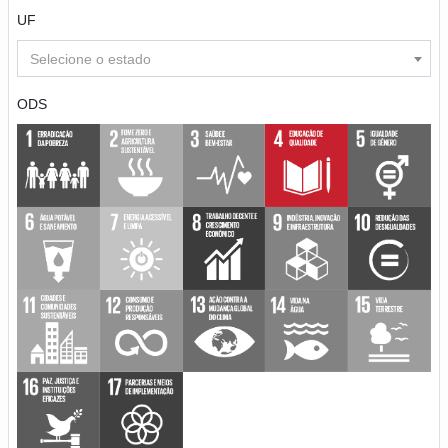
UF
Selecione o estado
ODS