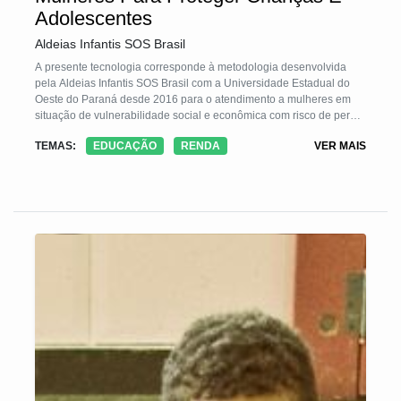
Adolescentes
Aldeias Infantis SOS Brasil
A presente tecnologia corresponde à metodologia desenvolvida
pela Aldeias Infantis SOS Brasil com a Universidade Estadual do
Oeste do Paraná desde 2016 para o atendimento a mulheres em
situação de vulnerabilidade social e econômica com risco de perda
do cuidado parental. A metodologia parte da premissa de que o
TEMAS:
EDUCAÇÃO
RENDA
VER MAIS
cuidado com a criança e o adolescente envolvem o bem-estar de
seus cuidadores, que em grande maioria foram crianças que
também tiveram seus direitos violados. A TS pretende quebrar o
ciclo de vulnerabilidade social e econômica por meio do
acompanhamento psicológico e direcionamento profissional de
mulheres em oficinas de prática profissional e empoderamento
econômico.