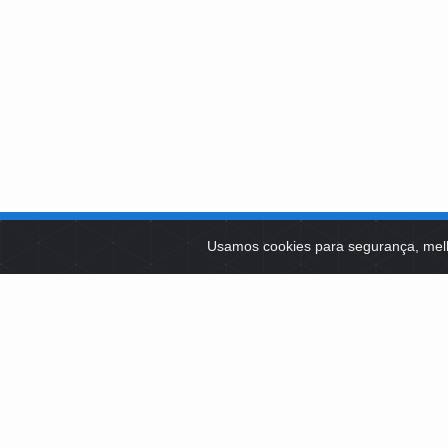
SOBRE NÓS
Usamos cookies para segurança, mel
PLATAFOR
Como Atuamos
SOCIAIS
Apoio a Projetos Sociais
Conselheiros
EDITAIS 
Gestores
Governança
LICITAÇÕ
SCES, TRECHO 0