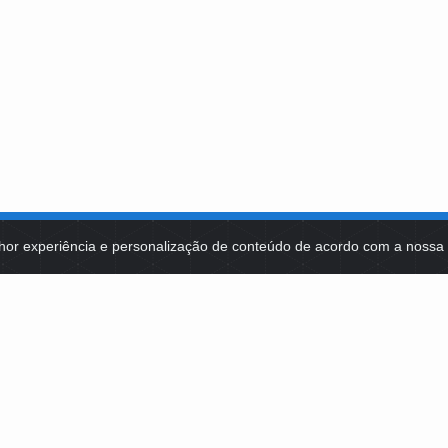
hor experiência e personalização de conteúdo de acordo com a noss
MA DE TECNOLOGIAS
IDENTIDADE VISUAL
MIDIATECA
DE SELEÇÕES PÚBLICAS
NOTÍCIAS
ES E CONTRATOS
FALE COM A FUNDAÇÃO BB
2, LOTE 22 CEP: 70200-002 | BRASÍLIA (DF) | +55 61 3108-7000 / FB