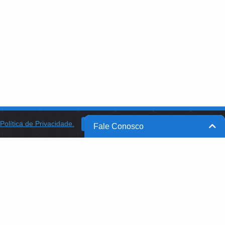
a
Política de Privacidade.
BANCO DO BRASIL
OK
Fale Conosco
BB INTEGRA
PROGRAMA AABB COMUNIDADE
PROJETO MEMÓRIA
B@FBB.ORG.BR