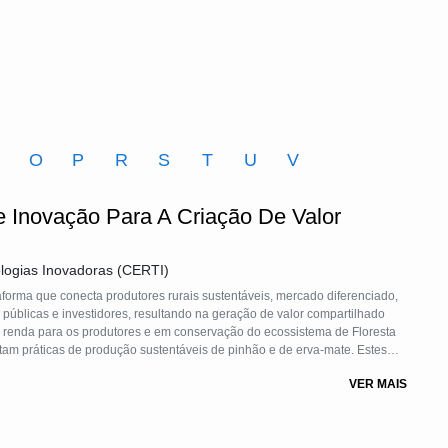
O
P
R
S
T
U
V
e Inovação Para A Criação De Valor
logias Inovadoras (CERTI)
aforma que conecta produtores rurais sustentáveis, mercado diferenciado,
 públicas e investidores, resultando na geração de valor compartilhado
m renda para os produtores e em conservação do ecossistema de Floresta
tam práticas de produção sustentáveis de pinhão e de erva-mate. Estes
as pelo HUB (Agente Articulador do Projeto), dispostas a pagar um sobre-
VER MAIS