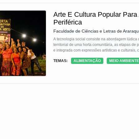
Arte E Cultura Popular Para
Periférica
Faculdade de Ciências e Letras de Araraqu
A tecnologia social consiste na abordagem lúdica d
territorial de uma horta comunitária, as etapas de 
e integrada com expressões artísticas e culturais
TEMAS:
ALIMENTAÇÃO
MEIO AMBIENTE