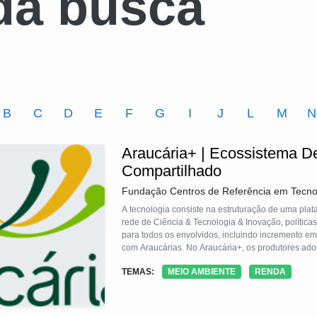
da busca
B
C
D
E
F
G
I
J
L
M
N
Araucária+ | Ecossistema D
Compartilhado
Fundação Centros de Referência em Tecno
A tecnologia consiste na estruturação de uma plat
rede de Ciência & Tecnologia & Inovação, políticas
para todos os envolvidos, incluindo incremento e
com Araucárias. No Araucária+, os produtores ado
são adquiridos por empresas inovadoras, articulad
TEMAS:
MEIO AMBIENTE
RENDA
preço por produtos inovadores e sustentáveis.