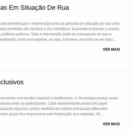
oas Em Situação De Rua
ara identificação e intervenção junto as pessoas em situação de rua como
mais imediatas das famílias e dos indivíduos, buscando promover o acesso
 políticas públicas. Toda a intervenção parte do pressuposto de que a
 ambiental, onde uma espécie, ou seja, o homem, encontra-se em risco
as para a sobrevivência como: moradia, saúde, alimentação, espaços para
VER MAIS
alho e condições de vinculação familiar.
clusivos
orventes com tecidos laváveis e reutilizáveis. A Tecnologia produz esses
operada entre as participantes. Cada representante possui um papel
Enquanto algumas cortam medidas da matéria prima para diferentes
tro grupo fica responsável pela finalização dos materiais. Os
 os três pilares do conceito ASG (Meio Ambiente, Social e Governança).
VER MAIS
escartáveis e possibilita o reuso dos materiais, é Socialmente
 uma causa comum em sua realidade social, gerando empoderamento,