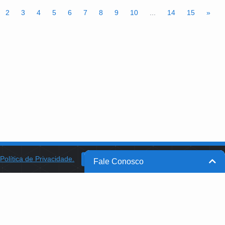
2
3
4
5
6
7
8
9
10
...
14
15
»
a
Política de Privacidade.
BANCO DO BRASIL
OK
Fale Conosco
BB INTEGRA
PROGRAMA AABB COMUNIDADE
PROJETO MEMÓRIA