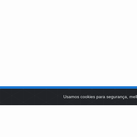
SOBRE NÓS
Usamos cookies para segurança, mel
PLATAFOR
Como Atuamos
SOCIAIS
Apoio a Projetos Sociais
Conselheiros
EDITAIS 
Gestores
Governança
LICITAÇÕ