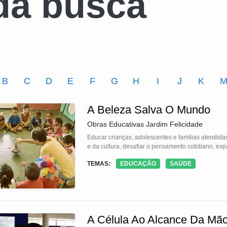
da busca
B
C
D
E
F
G
H
I
J
K
A Beleza Salva O Mundo
Obras Educativas Jardim Felicidade
Educar crianças, adolescentes e famílias atendida
e da cultura, desafiar o pensamento cotidiano, exp
TEMAS:
EDUCAÇÃO
SAÚDE
A Célula Ao Alcance Da Mã