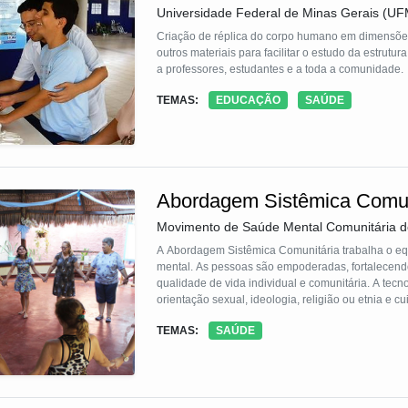
Universidade Federal de Minas Gerais (U
Criação de réplica do corpo humano em dimensõe
outros materiais para facilitar o estudo da estrutu
a professores, estudantes e a toda a comunidade.
TEMAS:
EDUCAÇÃO
SAÚDE
Abordagem Sistêmica Comun
Movimento de Saúde Mental Comunitária 
A Abordagem Sistêmica Comunitária trabalha o equ
mental. As pessoas são empoderadas, fortalecen
qualidade de vida individual e comunitária. A tec
orientação sexual, ideologia, religião ou etnia e
socioeconômica. Assim, a tecnologia socioterapê
TEMAS:
SAÚDE
manter vivo e autoprodutivo.