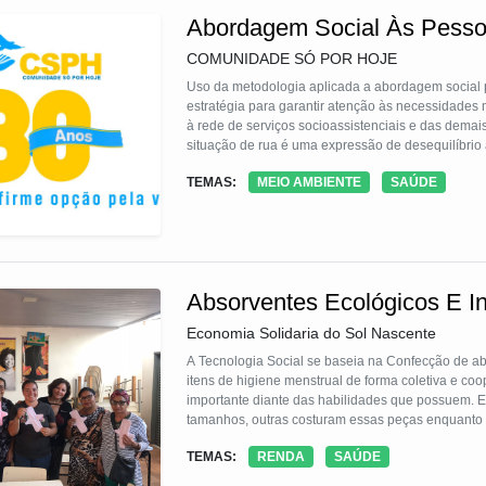
Abordagem Social Às Pess
COMUNIDADE SÓ POR HOJE
Uso da metodologia aplicada a abordagem social p
estratégia para garantir atenção às necessidades 
à rede de serviços socioassistenciais e das demais
situação de rua é uma expressão de desequilíbrio
pessoal e social, na ausência de condições mínim
TEMAS:
MEIO AMBIENTE
SAÚDE
a realização de higiene pessoal, condições de trab
Absorventes Ecológicos E In
Economia Solidaria do Sol Nascente
A Tecnologia Social se baseia na Confecção de abs
itens de higiene menstrual de forma coletiva e co
importante diante das habilidades que possuem. 
tamanhos, outras costuram essas peças enquanto ou
absorventes ecológicos guardam compromissos com
TEMAS:
RENDA
SAÚDE
É Ambientalmente correto, pois não gera resíduos d
responsável pois agrega mulhereres em torno de