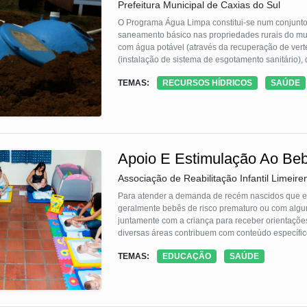
Prefeitura Municipal de Caxias do Sul
O Programa Água Limpa constitui-se num conjunto 
saneamento básico nas propriedades rurais do mu
com água potável (através da recuperação de vert
(instalação de sistema de esgotamento sanitário),
destino adequado das embalagens vazias de agrot
TEMAS:
RECURSOS HÍDRICOS
SAÚDE
promoção da qualidade de vida bem como à proteçã
Apoio E Estimulação Ao Be
Associação de Reabilitação Infantil Limeire
Para atender a demanda de recém nascidos que es
geralmente bebês de risco prematuro ou com algum 
juntamente com a criança para receber orientações
diversas áreas contribuem com conteúdo específico e facilitam o entendimento das famílias com relação ao desenvolvimento
adequado. Em cada encontro são chamados 10 famí
TEMAS:
EDUCAÇÃO
SAÚDE
materiais específicos. A partir desta abordagem c