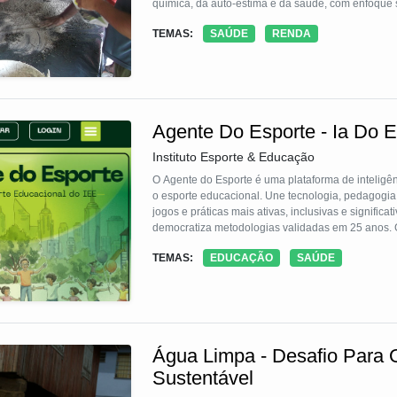
química, da auto-estima e da saúde, com enfoque 
TEMAS:
SAÚDE
RENDA
Agente Do Esporte - Ia Do 
Instituto Esporte & Educação
O Agente do Esporte é uma plataforma de inteligênci
o esporte educacional. Une tecnologia, pedagogia 
jogos e práticas mais ativas, inclusivas e signific
democratiza metodologias validadas em 25 anos. Gr
reduz o sedentarismo e melhora o bem-estar de e
TEMAS:
EDUCAÇÃO
SAÚDE
Água Limpa - Desafio Para 
Sustentável