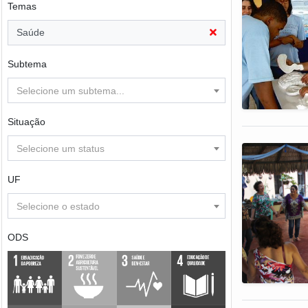
Temas
Saúde
Subtema
Selecione um subtema...
Situação
Selecione um status
UF
Selecione o estado
ODS