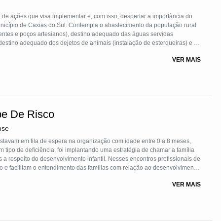
de ações que visa implementar e, com isso, despertar a importância do
nicípio de Caxias do Sul. Contempla o abastecimento da população rural
entes e poços artesianos), destino adequado das águas servidas
 destino adequado dos dejetos de animais (instalação de esterqueiras) e o
óxicos (campanhas de recolhimento). As ações estão relacionadas à
VER MAIS
o dos ambientes naturais, em especial, os recursos hídricos.
be De Risco
nse
tavam em fila de espera na organização com idade entre 0 a 8 meses,
tipo de deficiência, foi implantando uma estratégia de chamar a família
 a respeito do desenvolvimento infantil. Nesses encontros profissionais de
lias com seus respectivos bebês e as orientações são oferecidas, com
VER MAIS
onseguimos minimizar os atrasos.