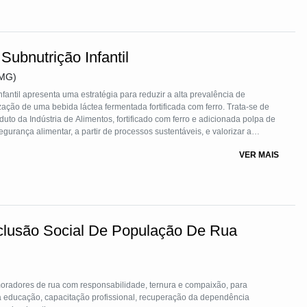
ual de baixo custo e reutilizável e sensibilização com a ampliação do
aterial para mulheres de classes sociais menos providas de recursos.
grupamento de mulheres buscam a produção para gerar renda comum,
ntre todas as participantes.
Subnutrição Infantil
FMG)
fantil apresenta uma estratégia para reduzir a alta prevalência de
zação de uma bebida láctea fermentada fortificada com ferro. Trata-se de
uto da Indústria de Alimentos, fortificado com ferro e adicionada polpa de
segurança alimentar, a partir de processos sustentáveis, e valorizar a
 indústria de alimentos, prefeituras, escolas, creches, por ter tecnologia
VER MAIS
uma proposta ambientalmente amigável.
clusão Social De População De Rua
oradores de rua com responsabilidade, ternura e compaixão, para
a educação, capacitação profissional, recuperação da dependência