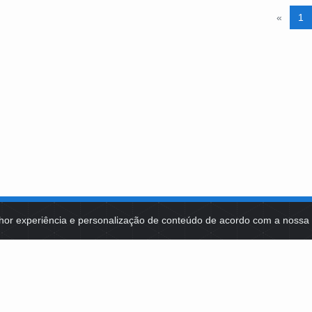
«
1
hor experiência e personalização de conteúdo de acordo com a noss
MA DE TECNOLOGIAS
IDENTIDADE VISUAL
MIDIATECA
DE SELEÇÕES PÚBLICAS
NOTÍCIAS
ES E CONTRATOS
FALE COM A FUNDAÇÃO BB