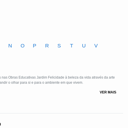
M
N
O
P
R
S
T
U
V
s nas Obras Educativas Jardim Felicidade à beleza da vida através da arte
andir o olhar para si e para o ambiente em que vivem.
VER MAIS
o