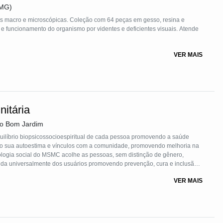
FMG)
s macro e microscópicas. Coleção com 64 peças em gesso, resina e
ra e funcionamento do organismo por videntes e deficientes visuais. Atende
VER MAIS
itária
do Bom Jardim
ilíbrio biopsicossocioespiritual de cada pessoa promovendo a saúde
do sua autoestima e vínculos com a comunidade, promovendo melhoria na
nologia social do MSMC acolhe as pessoas, sem distinção de gênero,
 cuida universalmente dos usuários promovendo prevenção, cura e inclusão
utica do MSMC produz uma autopoiese - capacidade do sistema de se
VER MAIS