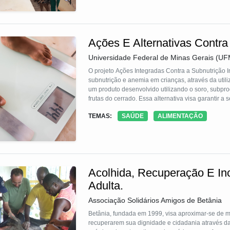
acesso à dignidade por produtos de higiene menstr
alcance da solução, na medida em que divulga o m
Além disso, possui governança madura, pois o a
cujos resultados são compartilhados e celebrados e
Ações E Alternativas Contra 
Universidade Federal de Minas Gerais (U
O projeto Ações Integradas Contra a Subnutrição In
subnutrição e anemia em crianças, através da utili
um produto desenvolvido utilizando o soro, subprod
frutas do cerrado. Essa alternativa visa garantir a 
biodiversidade do Cerrado. É uma alternativa para a
TEMAS:
SAÚDE
ALIMENTAÇÃO
acessível, elevada aceitação, baixo custo e ser 
Acolhida, Recuperação E In
Adulta.
Associação Solidários Amigos de Betânia
Betânia, fundada em 1999, visa aproximar-se de m
recuperarem sua dignidade e cidadania através d