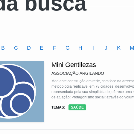
da busca
B
C
D
E
F
G
H
I
J
K
Mini Gentilezas
ASSOCIAÇÃO ARGILANDO
Mediante construção em rede, com foco na arrecada
metodologia replicável em 78 cidades, desenvolvi
representada pela sua simplicidade, oferece uma s
de atuação: Protagonismo social: através do voluntariado; Conscientização pela cultura da doação, como instrumento
possível para a redução da desigualdade, desenvo
TEMAS:
SAÚDE
Atendimento a pessoas em situação de rua, no que 