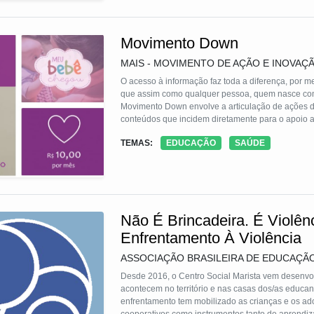
Movimento Down
MAIS - MOVIMENTO DE AÇÃO E INOVAÇ
O acesso à informação faz toda a diferença, por m
que assim como qualquer pessoa, quem nasce co
Movimento Down envolve a articulação de ações dig
conteúdos que incidem diretamente para o apoio ao desenvolvim
os espaços da sociedade.
TEMAS:
EDUCAÇÃO
SAÚDE
Não É Brincadeira. É Violên
Enfrentamento À Violência
ASSOCIAÇÃO BRASILEIRA DE EDUCAÇÃ
Desde 2016, o Centro Social Marista vem desenvolv
acontecem no território e nas casas dos/as educand
enfrentamento tem mobilizado as crianças e os ado