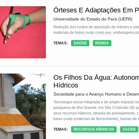
Órteses E Adaptações Em Pv
Universidade do Estado do Pará (UEPA)
Redução dos custos de aquisição de órteses e adap
materiais de baixo custo como pvc, embalagens plá
TEMAS:
SAÚDE
RENDA
Os Filhos Da Água: Autono
Hídricos
Sociedade para o Avanço Humano e Desenv
Tecnologia social integrada e de amplo impacto s
pesqueira de Ilha Grande, em São Cristóvão-SE qu
seus recursos hídricos, através do planejamento,
baixo custo (cisternas de ferrocimento), bacias d
sanitários secos compostáveis. As tecnologias imp
TEMAS:
RECURSOS HÍDRICOS
SAÚDE
em saneamento básico e segurança alimentar.