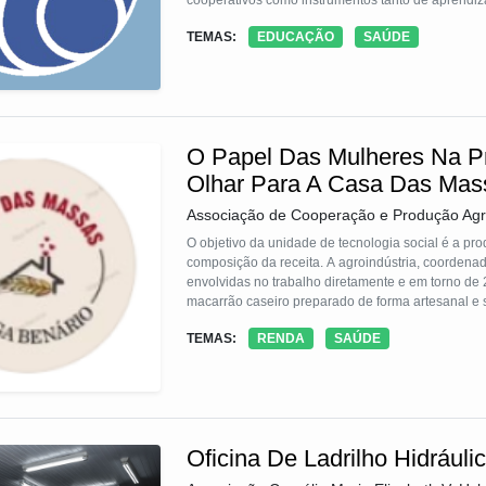
cooperativos como instrumentos tanto de aprendiz
unidade escolar e a comunidade, visto que, os tem
TEMAS:
EDUCAÇÃO
SAÚDE
território, isto é, voltado para a comunidade e suas
O Papel Das Mulheres Na P
Olhar Para A Casa Das Mas
Associação de Cooperação e Produção Agr
O objetivo da unidade de tecnologia social é a p
composição da receita. A agroindústria, coorden
envolvidas no trabalho diretamente e em torno de
macarrão caseiro preparado de forma artesanal e 
Vivo, vendas diretas ao consumidor, lojas especiali
TEMAS:
RENDA
SAÚDE
algumas dificuldades, as mulheres se sentem empo
com voz ativa e decisões autônomas.
Oficina De Ladrilho Hidrául