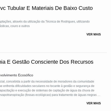
c Tubular E Materiais De Baixo Custo
tações, através da utilização da Técnica de Rodrigues, utilizando
sticas, couro e outros
VER MAIS
mia E Gestão Consciente Dos Recursos
olvimento Ecosófico
ocial, concebida a partir da necessidade de moradores da comunidade
e enfrenta dificuldades seculares no tocante à gestão e segurança de
 capacitação e execução de sistemas de captação de água da chuva de
e evapotranspiração (fossas ecológicas) para tratamento de águas negras e
lementadas contribuem para a solução definitiva das dificuldades locais
VER MAIS