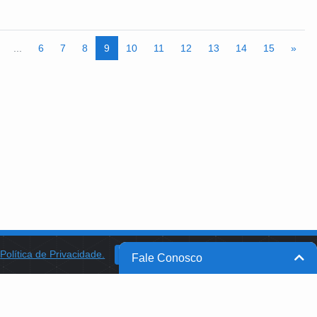
...
6
7
8
9
10
11
12
13
14
15
»
a
Política de Privacidade.
BANCO DO BRASIL
OK
Fale Conosco
BB INTEGRA
PROGRAMA AABB COMUNIDADE