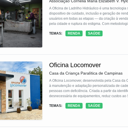
Associação Cornélia Maria Elizabeth V. Hyl
A Oficina de Ladrilho Hidráulico é uma tecnologia 
dispositivo de cuidado, inclusão e geração de rend
usuários em todas as etapas — da criação à venda 
pela cidade e ruptura do estigma. Com metodologia
econômico, a iniciativa demonstra que o trabalho 
TEMAS:
RENDA
SAÚDE
por outros serviços de saúde mental no país.
Oficina Locomover
Casa da Criança Paralítica de Campinas
A Oficina Locomover, desenvolvida pela Casa da C
à manutenção e adaptação personalizada de cadei
pessoas com deficiência. Criada a partir da identifi
desnecessária de equipamentos, reduz custos ao 
em 2018, a Oficina desenvolveu metodologia própria,
TEMAS:
RENDA
SAÚDE
incorporada à política pública municipal em 2022