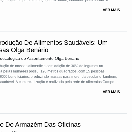
agem, quanto para o diálogo, desse modo, formando pontes entre a
as desenvolvidos com a tecnologia são totalmente voltados para o
VER MAIS
 diversas realidades.
rodução De Alimentos Saudáveis: Um
sas Olga Benário
oecológica do Assentamento Olga Benário
rodução de massas alimentícia com adição de 30% de legumes na
ada pelas mulheres possui 120 metros quadrados, com 15 pessoas
 2000 beneficiários, produzindo massas para merenda escolar e, também,
saudável. A comercialização é realizada pela rede de alimentos Campo
zadas, mercado institucionais ou a partir de aplicativos digitais. Apesar de
VER MAIS
deradas em suas trajetórias e engajadas na realização de seus objetivos,
ico Do Armazém Das Oficinas