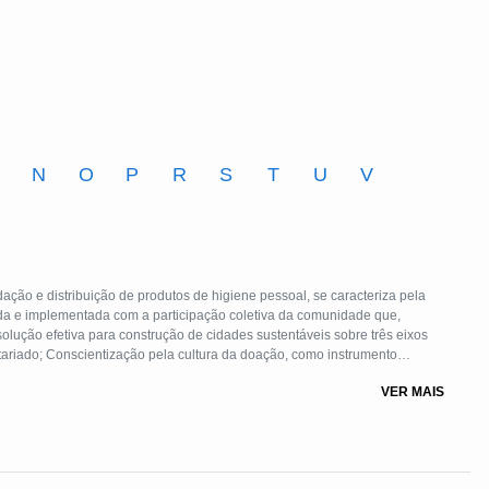
M
N
O
P
R
S
T
U
V
ção e distribuição de produtos de higiene pessoal, se caracteriza pela
da e implementada com a participação coletiva da comunidade que,
olução efetiva para construção de cidades sustentáveis sobre três eixos
lvimento pessoal, responsabilidade social e gestão ambiental;
VER MAIS
diz respeito ao acesso a saúde e combate à violência simbólica.