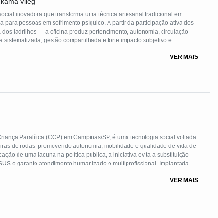
ckama Vlieg
social inovadora que transforma uma técnica artesanal tradicional em
a para pessoas em sofrimento psíquico. A partir da participação ativa dos
dos ladrilhos — a oficina produz pertencimento, autonomia, circulação
 sistematizada, gestão compartilhada e forte impacto subjetivo e
pode ser um potente operador de cuidado e pode ser facilmente reaplicada
VER MAIS
riança Paralítica (CCP) em Campinas/SP, é uma tecnologia social voltada
ras de rodas, promovendo autonomia, mobilidade e qualidade de vida de
cação de uma lacuna na política pública, a iniciativa evita a substituição
SUS e garante atendimento humanizado e multiprofissional. Implantada
 com forte articulação intersetorial e incidência política, sendo
VER MAIS
, com financiamento do SUS. O modelo é reaplicável e ap