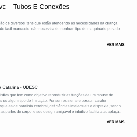
Pvc – Tubos E Conexões
ção de diversos itens que estão atendendo as necessidades da criança
 de fácil manuseio, não necessita de nenhum tipo de maquinário pesado
VER MAIS
a Catarina - UDESC
istiva que tem como objetivo reproduzir as funções de um mouse de
u algum tipo de limitação. Por ser resistente e possuir caráter
uelas de paralisia cerebral, deficiências intelectuais e dispraxia, sendo
ras partes do corpo, e seu design amigável e intuitivo facilita a adaptação
ou um importante meio de acesso de pessoas com deficiência a
VER MAIS
vidades educativas que antes não eram possíveis.