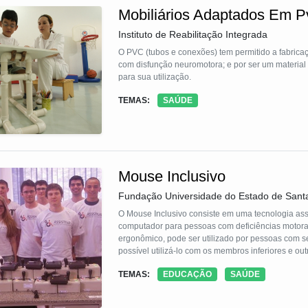
Mobiliários Adaptados Em 
Instituto de Reabilitação Integrada
O PVC (tubos e conexões) tem permitido a fabrica
com disfunção neuromotora; e por ser um material
para sua utilização.
TEMAS:
SAÚDE
Mouse Inclusivo
Fundação Universidade do Estado de Sant
O Mouse Inclusivo consiste em uma tecnologia ass
computador para pessoas com deficiências motoras o
ergonômico, pode ser utilizado por pessoas com seq
possível utilizá-lo com os membros inferiores e out
do usuário ao recurso. O Mouse Inclusivo se torn
TEMAS:
EDUCAÇÃO
SAÚDE
computadores, proporcionando a realização de ati