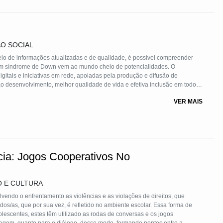
ÃO SOCIAL
eio de informações atualizadas e de qualidade, é possível compreender
m síndrome de Down vem ao mundo cheio de potencialidades. O
itais e iniciativas em rede, apoiadas pela produção e difusão de
ento, melhor qualidade de vida e efetiva inclusão em todos
VER MAIS
cia: Jogos Cooperativos No
O E CULTURA
endo o enfrentamento as violências e as violações de direitos, que
os/as, que por sua vez, é refletido no ambiente escolar. Essa forma de
lescentes, estes têm utilizado as rodas de conversas e os jogos