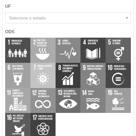
UF
Selecione o estado
ODS