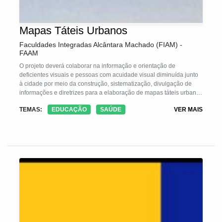
Mapas Táteis Urbanos
Faculdades Integradas Alcântara Machado (FIAM) -
FAAM
O projeto deverá colaborar na informação e orientação de
deficientes visuais e pessoas com acuidade visual diminuída junto
à cidade por meio da construção, sistematização, divulgação de
informações e diretrizes para a elaboração de mapas táteis urbanos
visando ao domínio público desses conhecimentos
TEMAS:
EDUCAÇÃO
SAÚDE
VER MAIS