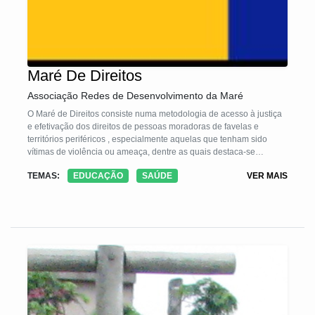
Maré De Direitos
Associação Redes de Desenvolvimento da Maré
O Maré de Direitos consiste numa metodologia de acesso à justiça
e efetivação dos direitos de pessoas moradoras de favelas e
territórios periféricos , especialmente aquelas que tenham sido
vítimas de violência ou ameaça, dentre as quais destaca-se
violências de gênero, contra crianças e adolescentes e minorias,
TEMAS:
EDUCAÇÃO
SAÚDE
VER MAIS
criminal e violência armada, dentre outras. A tecnologia prevê um
conjunto de estratégias convergentes para a obtenção de
resultados individuais, coletivos e estruturantes, como 1)
atendimento sociojurídico e psicossocial às vítimas de violações de
direitos; 2) articulação institucional e mobilização comunitária; 3)
produção e disseminação de conteúdos; e 4) incidência política
para o aprimoramento das políticas públicas.