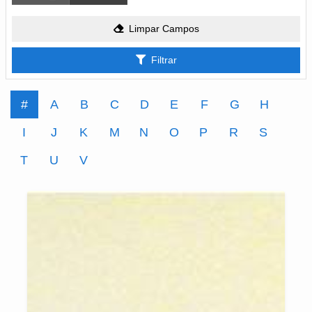
Limpar Campos
Filtrar
#
A
B
C
D
E
F
G
H
I
J
K
M
N
O
P
R
S
T
U
V