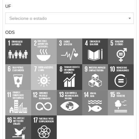
UF
Selecione o estado
ODS