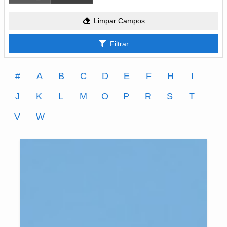
Limpar Campos
Filtrar
#
A
B
C
D
E
F
H
I
J
K
L
M
O
P
R
S
T
V
W