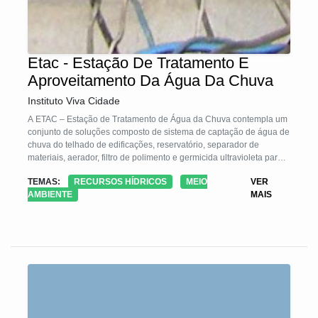
Etac - Estação De Tratamento E
Aproveitamento Da Água Da Chuva
Instituto Viva Cidade
A ETAC – Estação de Tratamento de Água da Chuva contempla um
conjunto de soluções composto de sistema de captação de água de
chuva do telhado de edificações, reservatório, separador de
materiais, aerador, filtro de polimento e germicida ultravioleta para
uso da água da chuva para balneabilidade com descarte de 99%
TEMAS:
RECURSOS HÍDRICOS
MEIO
VER
das impurezas.
AMBIENTE
MAIS