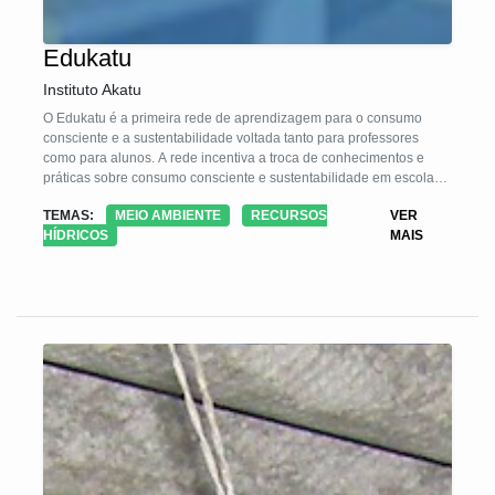
Edukatu
Instituto Akatu
O Edukatu é a primeira rede de aprendizagem para o consumo
consciente e a sustentabilidade voltada tanto para professores
como para alunos. A rede incentiva a troca de conhecimentos e
práticas sobre consumo consciente e sustentabilidade em escolas
de Ensino Fundamental em todo o País. A plataforma online do
TEMAS:
MEIO AMBIENTE
RECURSOS
VER
Edukatu (www.edukatu.org.br) é dividida em três blocos: o “Na
HÍDRICOS
MAIS
Mochila”, com conteúdos de referência sobre consumo consciente e
sustentabilidade; os “Circuitos”, blocos de navegação guiada, com
games e atividades lúdicas; e a “Rede”, espaço onde alunos e
professores se encontram para fazer contato e compartilhar
experiências, e que conta com a participação de mediador do
Akatu.