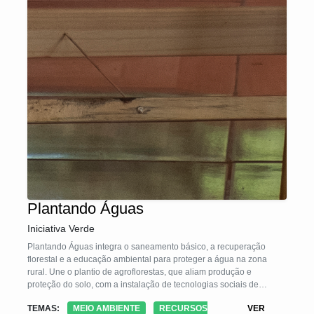
Plantando Águas
Iniciativa Verde
Plantando Águas integra o saneamento básico, a recuperação
florestal e a educação ambiental para proteger a água na zona
rural. Une o plantio de agroflorestas, que aliam produção e
proteção do solo, com a instalação de tecnologias sociais de
tratamento de esgoto, como a fossa séptica biodigestora, o jardim
TEMAS:
MEIO AMBIENTE
RECURSOS
VER
filtrante, a cisterna de captação de águas de chuvas. O conjunto