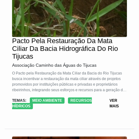
Pacto Pela Restauração Da Mata
Ciliar Da Bacia Hidrográfica Do Rio
Tijucas
Associação Caminho das Águas do Tijucas
O Pacto pela Restauração da Mata Ciliar da Bacia do Rio Tijucas
busca incentivar a restauração da mata ciliar através de projetos
promovidos por instituições públicas e privadas e proprietários
ribeirinhos, integrando seus esforços e recursos para a geração de
resultados em restauração ambiental, governança da água,
TEMAS:
MEIO AMBIENTE
RECURSOS
VER
conservação da biodiversidade, melhoria na qualidade da água,
HÍDRICOS
MAIS
desenvolvimento sustentável e valoração por serviços ambientais
nos 13 municípios (Angelina, Biguaçu, Bombinhas, Canelinha,
Governador Celso Ramos, Itapema, Leoberto Leal, Major Gercino,
Nova Trento, Porto Belo, Rancho Queimado, São João Batista,
Tijucas) que compõe a Bacia Hidrográfica do Rio Tijucas.