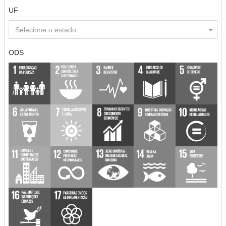
UF
Selecione o estado
ODS