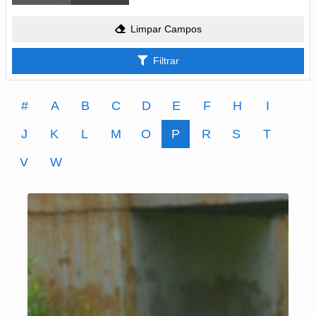
Limpar Campos
Filtrar
#
A
B
C
D
E
F
H
I
J
K
L
M
O
P
R
S
T
V
W