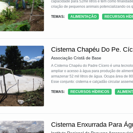
capacidade para 52mil litros e tem como finalida
criação de pequenos animais potencializando os qu
TEMAS:
ALIMENTAÇÃO
RECURSOS HÍD
Cisterna Chapéu Do Pe. Cíc
Associação Cristã de Base
A Cisterna Chapéu do Padre Cícero é uma tecnolog
ampliar o acesso à água para produção de aliment
armazenar 52 mil litros de água. Ocupa área de 80 
Esse conjunto: cisterna e calçadão circular assem
Chapéu do Padre Cícero. O teto da cisterna també
TEMAS:
RECURSOS HÍDRICOS
ALIMEN
seu interior através de fendas nas bordas.
Cisterna Enxurrada Para Á