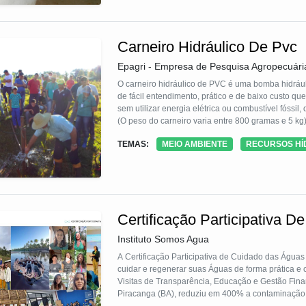
Carneiro Hidráulico De Pvc
Epagri - Empresa de Pesquisa Agropecuári
O carneiro hidráulico de PVC é uma bomba hidráulic
de fácil entendimento, prático e de baixo custo q
sem utilizar energia elétrica ou combustível fóssi
(O peso do carneiro varia entre 800 gramas e 5 kg). Para instalar, basta apenas que ela participe de alguma capacitação,
curso ou treinamento. É construído com algumas p
TEMAS:
MEIO AMBIENTE
RECURSOS HÍ
encontradas em lojas de material de construção d
Certificação Participativa 
Instituto Somos Agua
A Certificação Participativa de Cuidado das Águas
cuidar e regenerar suas Águas de forma prática e
Visitas de Transparência, Educação e Gestão Fina
Piracanga (BA), reduziu em 400% a contaminação 