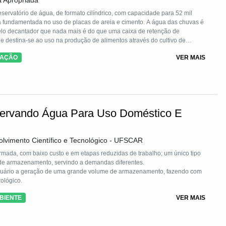
a Apropriada
servatório de água, de formato cilíndrico, com capacidade para 52 mil
ura fundamentada no uso de placas de areia e cimento. A água das chuvas é
pelo decantador que nada mais é do que uma caixa de retenção de
 e destina-se ao uso na produção de alimentos através do cultivo de
e animais de pequeno porte, contribuindo para a segurança alimentar e
TAÇÃO
VER MAIS
servando Água Para Uso Doméstico E
olvimento Científico e Tecnológico - UFSCAR
mada, com baixo custo e em etapas reduzidas de trabalho; um único tipo
 de armazenamento, servindo a demandas diferentes.
 usuário a geração de uma grande volume de armazenamento, fazendo com
rológico.
BIENTE
VER MAIS