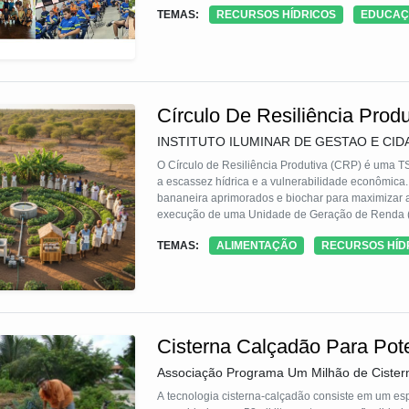
modelo inspirador e replicável de corresponsabili
TEMAS:
RECURSOS HÍDRICOS
EDUCAÇ
Círculo De Resiliência Produ
INSTITUTO ILUMINAR DE GESTAO E CIDA
O Círculo de Resiliência Produtiva (CRP) é uma T
a escassez hídrica e a vulnerabilidade econômica
bananeira aprimorados e biochar para maximizar a 
execução de uma Unidade de Geração de Renda (
descentralizado e uma etiquetagem de sociobiodi
TEMAS:
ALIMENTAÇÃO
RECURSOS HÍD
30% na renda, promovendo a equidade de gênero. A
acessível.
Cisterna Calçadão Para Pote
Associação Programa Um Milhão de Cistern
A tecnologia cisterna-calçadão consiste em um e