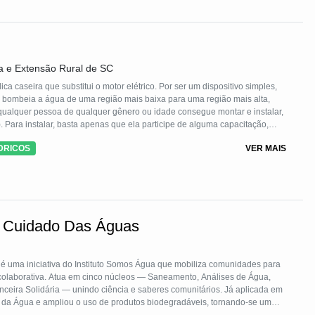
a e Extensão Rural de SC
a caseira que substitui o motor elétrico. Por ser um dispositivo simples,
ue bombeia a água de uma região mais baixa para uma região mais alta,
l, qualquer pessoa de qualquer gênero ou idade consegue montar e instalar,
eças (canos e conexões de PVC) e válvulas de metal, facilmente
DRICOS
VER MAIS
e qualquer cidade e Estado.
De Cuidado Das Águas
 é uma iniciativa do Instituto Somos Água que mobiliza comunidades para
 colaborativa. Atua em cinco núcleos — Saneamento, Análises de Água,
nceira Solidária — unindo ciência e saberes comunitários. Já aplicada em
da Água e ampliou o uso de produtos biodegradáveis, tornando-se um