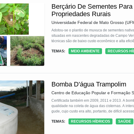
o cumprimento da pena, reduzindo a reincidência pr
Berçário De Sementes Para 
ambientalmente conscientes melhora a autoestima
sucedida na sociedade. O Projeto "Bases Floresta
Propriedades Rurais
reabilitação de apenados, a conservação ambiental
Universidade Federal de Mato Grosso (UF
pessoas quanto para o meio ambiente.
Adotou-se o plantio de muvuca de sementes nativa
situadas em nascentes degradadas de Campo Verde
técnicas são de baixo custo econômico e alta efici
TEMAS:
MEIO AMBIENTE
RECURSOS HÍ
Bomba D'água Trampolim
Centro de Educação Popular e Formação S
Certificada também em 2009, 2011 e 2013. A bomba trampolim tem uma estrutura fixa adequa
qualidade na coleta de água das cisternas. A interação das f
TEMAS:
RECURSOS HÍDRICOS
SAÚDE