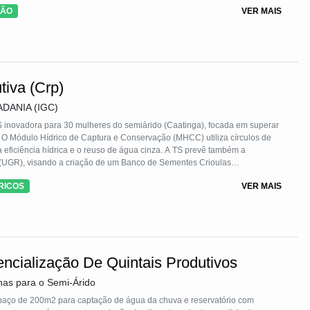
dade com a vida e os ecossistemas.
ÃO
VER MAIS
tiva (Crp)
DANIA (IGC)
S inovadora para 30 mulheres do semiárido (Caatinga), focada em superar
. O Módulo Hídrico de Captura e Conservação (MHCC) utiliza círculos de
eficiência hídrica e o reuso de água cinza. A TS prevê também a
UGR), visando a criação de um Banco de Sementes Crioulas
versidade que garante conservação, soberania alimentar e aumento de
RICOS
VER MAIS
 replicabilidade é assegurada pelo Kit de Formação didático e
ncialização De Quintais Produtivos
as para o Semi-Árido
spaço de 200m2 para captação de água da chuva e reservatório com