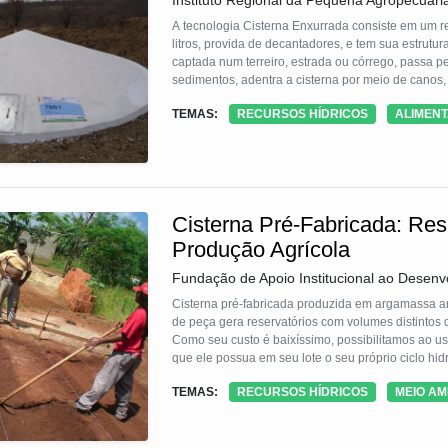
Instituto Regional da Pequena Agropecuári
A tecnologia Cisterna Enxurrada consiste em um re
litros, provida de decantadores, e tem sua estrut
captada num terreiro, estrada ou córrego, passa 
sedimentos, adentra a cisterna por meio de canos,
hortas, pomares, plantas meidicinais, e criação d
TEMAS:
RECURSOS HÍDRICOS
ALIMEN
nutricional de famílias no Semiárido brasileiro.
Cisterna Pré-Fabricada: Re
Produção Agrícola
Fundação de Apoio Institucional ao Desenv
Cisterna pré-fabricada produzida em argamassa ar
de peça gera reservatórios com volumes distintos
Como seu custo é baixíssimo, possibilitamos ao
que ele possua em seu lote o seu próprio ciclo hid
TEMAS:
RECURSOS HÍDRICOS
MEIO AM