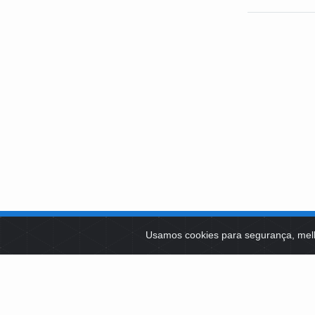
SOBRE NÓS
Usamos cookies para segurança, mel
PLATAFOR
Como Atuamos
SOCIAIS
Apoio a Projetos Sociais
Conselheiros
EDITAIS 
Gestores
Governança
LICITAÇÕ