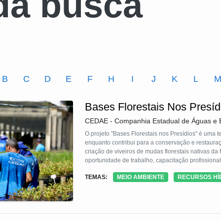
da busca
B
C
D
E
F
H
I
J
K
L
Bases Florestais Nos Presíd
CEDAE - Companhia Estadual de Águas e 
O projeto "Bases Florestais nos Presídios" é uma 
enquanto contribui para a conservação e restaura
criação de viveiros de mudas florestais nativas da
oportunidade de trabalho, capacitação profission
na produção das mudas florestais, aqueles em reg
TEMAS:
MEIO AMBIENTE
RECURSOS HÍ
cuidar destas mudas até que as mesmas se tornem u
oferece aos apenados a oportunidade de contribui
degradadas, na conservação da biodiversidade e n
proporciona benefícios ambientais, mas também te
remunerar os apenados em atividades específica