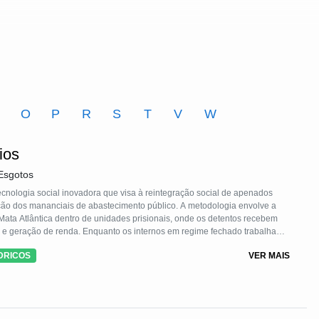
M
O
P
R
S
T
V
W
ios
Esgotos
tecnologia social inovadora que visa à reintegração social de apenados
ção dos mananciais de abastecimento público. A metodologia envolve a
 Mata Atlântica dentro de unidades prisionais, onde os detentos recebem
al e geração de renda. Enquanto os internos em regime fechado trabalham
ime semiaberto saem diariamente da unidade prisional, para plantar e
DRICOS
VER MAIS
ma floresta. Além de fornecer habilidades profissionais, o projeto
r positivamente para a sociedade, ajudando na restauração de áreas
a mitigação das mudanças climáticas. Essa tecnologia social não apenas
m um impacto transformador no aspecto social. Ao capacitar, empregar e
s para empregos verdes, o projeto aumenta suas chances de emprego após