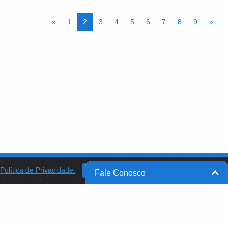
«
1
2
3
4
5
6
7
8
9
»
a
Política de Privacidade.
BANCO DO BRASIL
OK
Fale Conosco
BB INTEGRA
PROGRAMA AABB COMUNIDADE
PROJETO MEMÓRIA