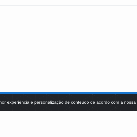
hor experiência e personalização de conteúdo de acordo com a noss
MA DE TECNOLOGIAS
IDENTIDADE VISUAL
MIDIATECA
DE SELEÇÕES PÚBLICAS
NOTÍCIAS
ES E CONTRATOS
FALE COM A FUNDAÇÃO BB