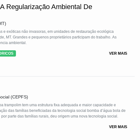
isional. Além disso, o envolvimento em atividades significativas e
A Regularização Ambiental De
 e autoconfiança dos detentos, promovendo sua reintegração bem-
is nos Presídios" representa uma abordagem inovadora que unifica a
 e a conscientização social, criando um impacto positivo tanto para as
MT)
s e exóticas não invasoras, em unidades de restauração ecológica
, MT. Grandes e pequenos proprietários participam do trabalho. As
ência ambiental.
DRICOS
VER MAIS
ocial (CEPFS)
da e maior capacidade e
amílias beneficiadas da tecnologia social bomba d’água bola de
gude, cujo custo era alto, portanto, de difícil acesso por parte das famílias rurais, deu origem uma nova tecnologia social.
VER MAIS