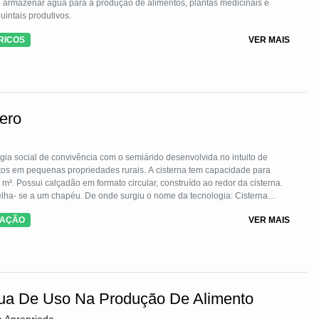
de armazenar água para a produção de alimentos, plantas medicinais e
intais produtivos.
RICOS
VER MAIS
ero
ia social de convivência com o semiárido desenvolvida no intuito de
os em pequenas propriedades rurais. A cisterna tem capacidade para
m². Possui calçadão em formato circular, construído ao redor da cisterna.
elha- se a um chapéu. De onde surgiu o nome da tecnologia: Cisterna
m serve como área de captação de água das chuvas, a qual escorre para
TAÇÃO
VER MAIS
gua De Uso Na Produção De Alimento