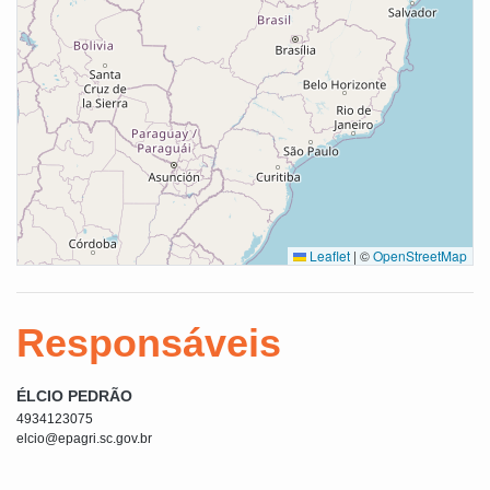
Leaflet
|
©
OpenStreetMap
Responsáveis
ÉLCIO PEDRÃO
4934123075
elcio@epagri.sc.gov.br