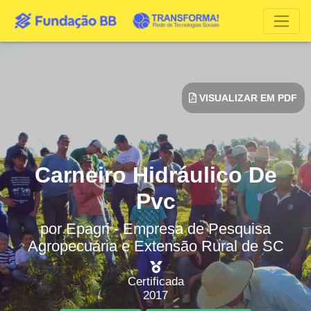
VISUALIZAR EM PDF
Carneiro Hidráulico De
Pvc
por
Epagri - Empresa de Pesquisa
Agropecuária e Extensão Rural de SC
Certificada
2017