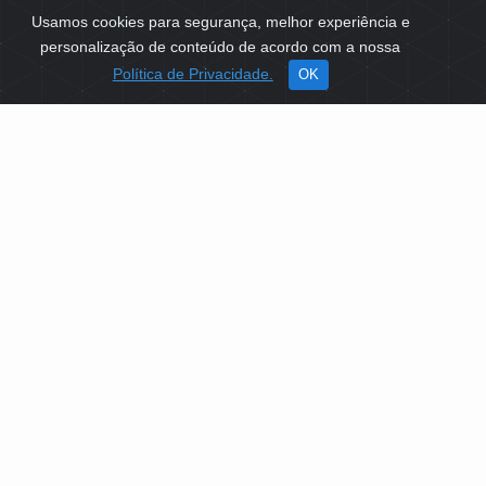
Usamos cookies para segurança, melhor experiência e
personalização de conteúdo de acordo com a nossa
Política de Privacidade.
OK
SOBRE NÓS
Como Atuamos
Apoio a Projetos Sociais
Conselheiros
Gestores
Governança
PLATAFORMA DE TECNOLOGIAS SOCIAIS
EDITAIS DE SELEÇÕES PÚBLICAS
LICITAÇÕES E CONTRATOS
IDENTIDADE VISUAL