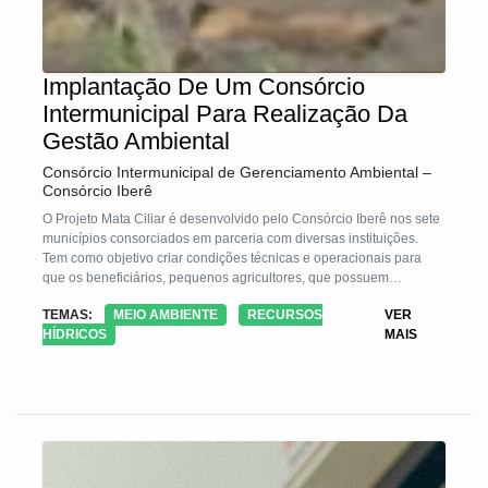
Implantação De Um Consórcio
Intermunicipal Para Realização Da
Gestão Ambiental
Consórcio Intermunicipal de Gerenciamento Ambiental –
Consórcio Iberê
O Projeto Mata Ciliar é desenvolvido pelo Consórcio Iberê nos sete
municípios consorciados em parceria com diversas instituições.
Tem como objetivo criar condições técnicas e operacionais para
que os beneficiários, pequenos agricultores, que possuem
propriedades com até dois módulos fiscais (40 hectares), possam
TEMAS:
MEIO AMBIENTE
RECURSOS
VER
recuperar e proteger as APPs degradadas e conservar os recursos
HÍDRICOS
MAIS
hídricos. Ao longo dos últimos anos, o Consórcio Iberê atendeu 424
famílias, isolando e recuperado 282 hectares de área para
recuperação e de preservação permanente.