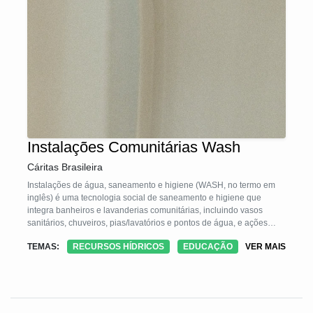
Instalações Comunitárias Wash
Cáritas Brasileira
Instalações de água, saneamento e higiene (WASH, no termo em
inglês) é uma tecnologia social de saneamento e higiene que
integra banheiros e lavanderias comunitárias, incluindo vasos
sanitários, chuveiros, pias/lavatórios e pontos de água, e ações
educativas de promoção de higiene. Construída e gerida pela
TEMAS:
RECURSOS HÍDRICOS
EDUCAÇÃO
VER MAIS
Cáritas Brasileira, adapta-se ao contexto com estruturas em
alvenaria ou módulos/banheiros móveis, podendo ser implantada
em espaços da Igreja, equipamentos públicos e em ocupações
espontâneas. Já foi implementada em Roraima, Rondônia, Acre,
Piauí e Pará, ampliando o acesso à água, saneamento e higiene,
além de promover a dignidade de pessoas em vulnerabilidade.