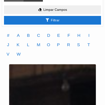
Limpar Campos
Filtrar
#
A
B
C
D
E
F
H
I
J
K
L
M
O
P
R
S
T
V
W