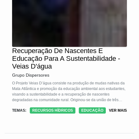
Recuperação De Nascentes E
Educação Para A Sustentabilidade -
Veias D'água
Grupo Dispersores
O Projeto Veias D’água consiste na produção de mudas nativas da
Mata Atlântica e promoção da educação ambiental aos estudantes,
visando a sustentabilidade e a recuperação de nascentes
degradadas na comunidade rural. Originou-se da união de três
módulos de projetos já desenvolvidos pela instituição.
TEMAS:
RECURSOS HÍDRICOS
EDUCAÇÃO
VER MAIS