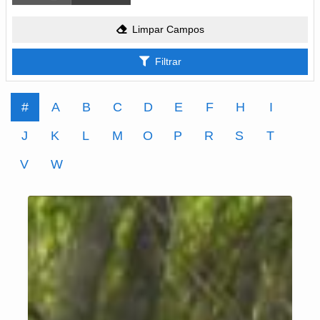
Limpar Campos
Filtrar
#
A
B
C
D
E
F
H
I
J
K
L
M
O
P
R
S
T
V
W