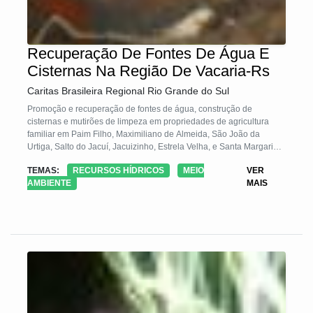
Recuperação De Fontes De Água E
Cisternas Na Região De Vacaria-Rs
Caritas Brasileira Regional Rio Grande do Sul
Promoção e recuperação de fontes de água, construção de
cisternas e mutirões de limpeza em propriedades de agricultura
familiar em Paim Filho, Maximiliano de Almeida, São João da
Urtiga, Salto do Jacuí, Jacuizinho, Estrela Velha, e Santa Margarida
do Sul – RS com mapeamento preliminar, envolvimento comunitário
TEMAS:
RECURSOS HÍDRICOS
MEIO
VER
AMBIENTE
MAIS