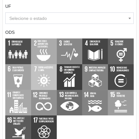
UF
Selecione o estado
ODS