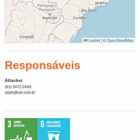
Leaflet
|
©
OpenStreetMap
Responsáveis
Attacker
(83) 3472-2449
cepfs@uol.com.br